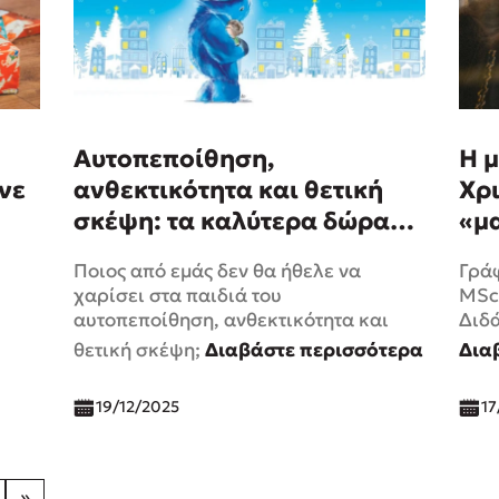
Αυτοπεποίθηση,
Η 
νε
ανθεκτικότητα και θετική
Χρι
σκέψη: τα καλύτερα δώρα
«μ
για τις Γιορτές!
Ποιος από εμάς δεν θα ήθελε να
Γρά
χαρίσει στα παιδιά του
MSc
αυτοπεποίθηση, ανθεκτικότητα και
Διδ
θετική σκέψη;
Διαβάστε περισσότερα
Δια
19/12/2025
17
»