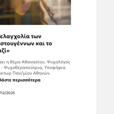
μελαγχολία των
στουγέννων και το
αζί»
φει η Βέρα Αθανασίου, Ψυχολόγος
 - Ψυχοθεραπεύτρια, Υποψήφια
άκτωρ Παν/μίου Αθηνών.
βάστε περισσότερα
/12/2025