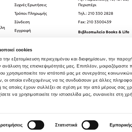
Συχνές Ερωτήσεις
Περιστέρι
Τρόποι Πληρωμής
Tηλ.: 210 330 2828
Σύνδεση
Fax: 210 3300439
ίλη
Εγγραφή
Βιβλιοπωλείο Books & Life
Σόλωνος 93-95, 106 78, Αθήν
μοποιεί cookies
Τηλ.:
210 330 0774
α την εξατομίκευση περιεχομένου και διαφημίσεων, την παροχ
ν ανάλυση της επισκεψιμότητάς μας. Επιπλέον, μοιραζόμαστε 
ου χρησιμοποιείτε τον ιστότοπό μας με συνεργάτες κοινωνικώ
, οι οποίοι ενδεχομένως να τις συνδυάσουν με άλλες πληροφο
 τις οποίες έχουν συλλέξει σε σχέση με την από μέρους σας χ
ίσετε να χρησιμοποιείτε την ιστοσελίδα μας, συναινείτε στη χρ
Created by
Powered by
Copyright © 2026
dioptra.gr
ροτιμήσεις
Στατιστικά
Εμπορική