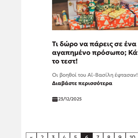
Τι δώρο να πάρεις σε ένα
αγαπημένο πρόσωπο; Κά
το τεστ!
Οι βοηθοί του Αϊ-Βασίλη έφτασαν!
Διαβάστε περισσότερα
23/12/2025
«
2
3
4
5
6
7
8
9
10