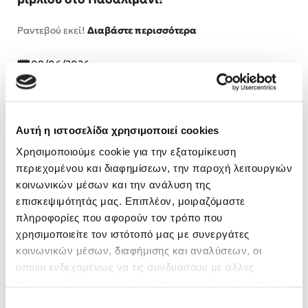
Ραντεβού εκεί!
Διαβάστε περισσότερα
09/06/2026
Αυτή η ιστοσελίδα χρησιμοποιεί cookies
Χρησιμοποιούμε cookie για την εξατομίκευση
περιεχομένου και διαφημίσεων, την παροχή λειτουργιών
κοινωνικών μέσων και την ανάλυση της
επισκεψιμότητάς μας. Επιπλέον, μοιραζόμαστε
πληροφορίες που αφορούν τον τρόπο που
χρησιμοποιείτε τον ιστότοπό μας με συνεργάτες
κοινωνικών μέσων, διαφήμισης και αναλύσεων, οι
οποίοι ενδεχομένως να τις συνδυάσουν με άλλες
πληροφορίες που τους έχετε παραχωρήσει ή τις οποίες
Η συγγραφέας του best seller «Οντισιόν»,
έχουν συλλέξει σε σχέση με την από μέρους σας χρήση
Επιλογή