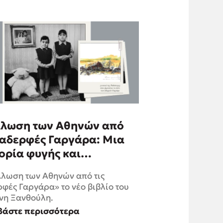
άλωση των Αθηνών από
 αδερφές Γαργάρα: Μια
ορία φυγής και
ιστροφής
Άλωση των Αθηνών από τις
φές Γαργάρα» το νέο βιβλίο του
νη Ξανθούλη.
βάστε περισσότερα