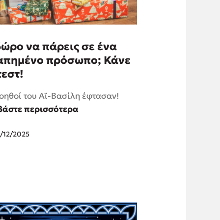
δώρο να πάρεις σε ένα
απημένο πρόσωπο; Κάνε
τεστ!
οηθοί του Αϊ-Βασίλη έφτασαν!
βάστε περισσότερα
/12/2025