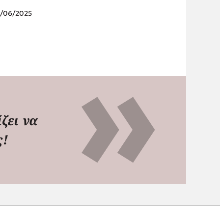
/06/2025
ζει να
ς!