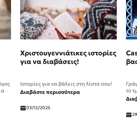
Χριστουγεννιάτικες ιστορίες
Cas
για να διαβάσεις!
βασ
όγος
Ιστορίες για να βάλεις στη λίστα σου!
Γράφ
ια
το τ
Διαβάστε περισσότερα
Δια
03/12/2025
2