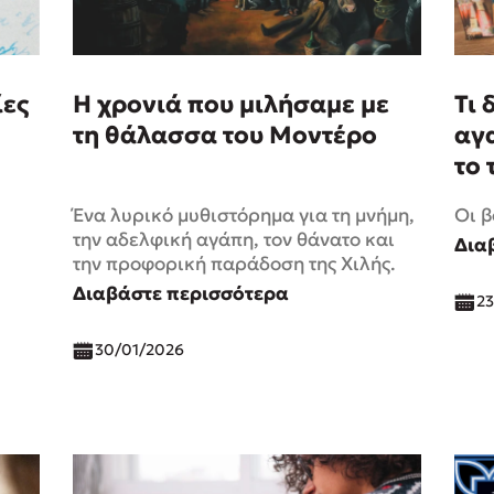
ίες
Η χρονιά που μιλήσαμε με
Τι 
τη θάλασσα του Μοντέρο
αγ
το 
Ένα λυρικό μυθιστόρημα για τη μνήμη,
Οι β
την αδελφική αγάπη, τον θάνατο και
Δια
την προφορική παράδοση της Χιλής.
Διαβάστε περισσότερα
23
30/01/2026