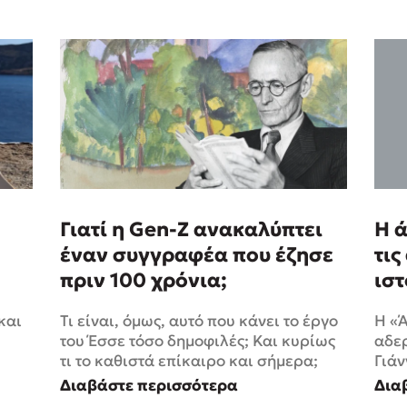
Γιατί η Gen-Ζ ανακαλύπτει
Η 
έναν συγγραφέα που έζησε
τις
πριν 100 χρόνια;
ιστ
επ
και
Τι είναι, όμως, αυτό που κάνει το έργο
Η «
του Έσσε τόσο δημοφιλές; Και κυρίως
αδερ
τι το καθιστά επίκαιρο και σήμερα;
Γιάν
Διαβάστε περισσότερα
Δια