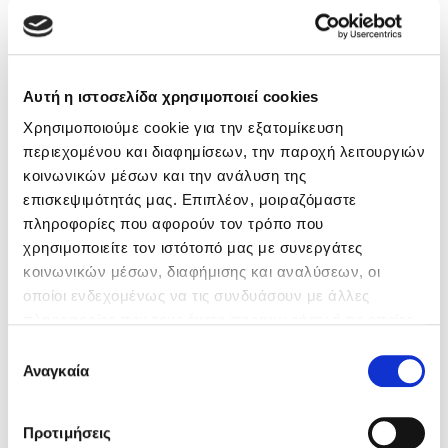
07/07/2026
Αυτή η ιστοσελίδα χρησιμοποιεί cookies
Χρησιμοποιούμε cookie για την εξατομίκευση
περιεχομένου και διαφημίσεων, την παροχή λειτουργιών
κοινωνικών μέσων και την ανάλυση της
επισκεψιμότητάς μας. Επιπλέον, μοιραζόμαστε
πληροφορίες που αφορούν τον τρόπο που
χρησιμοποιείτε τον ιστότοπό μας με συνεργάτες
κοινωνικών μέσων, διαφήμισης και αναλύσεων, οι
οποίοι ενδεχομένως να τις συνδυάσουν με άλλες
πληροφορίες που τους έχετε παραχωρήσει ή τις οποίες
έχουν συλλέξει σε σχέση με την από μέρους σας χρήση
Επιλογή
των υπηρεσιών τους. Αν συνεχίσετε να χρησιμοποιείτε
Αναγκαία
Συγχαρητήρια, Πέθανες! Μια ξενάγηση στον
συγκατάθεσης
την ιστοσελίδα μας, συναινείτε στη χρήση των cookies
Άδη της ελληνικής μυθολογίας
μας.
Προτιμήσεις
Είσαι έτοιμος για αυτή την ξενάγηση στον Κάτω κόσμο;