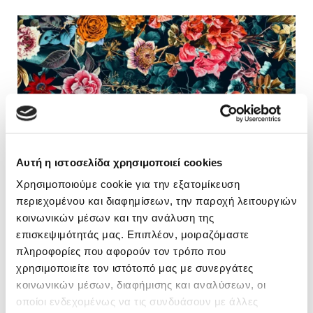
Αυτή η ιστοσελίδα χρησιμοποιεί cookies
Χρησιμοποιούμε cookie για την εξατομίκευση
Μια δυνατή ιστορία για την συγχώρεση και το
περιεχομένου και διαφημίσεων, την παροχή λειτουργιών
θαύμα της αγάπης
κοινωνικών μέσων και την ανάλυση της
«Γιε μου, αν αυτός ο κόσμος δεν σε φοβάται λιγάκι, κάτι δεν
επισκεψιμότητάς μας. Επιπλέον, μοιραζόμαστε
κάνεις σωστά», με αυτή τη φράση και τρομερή πειθαρχία
πληροφορίες που αφορούν τον τρόπο που
είχε μεγαλώσει ο Τζόνα. Ο Τζόνα που …
χρησιμοποιείτε τον ιστότοπό μας με συνεργάτες
Διαβάστε περισσότερα
κοινωνικών μέσων, διαφήμισης και αναλύσεων, οι
οποίοι ενδεχομένως να τις συνδυάσουν με άλλες
18/05/2022