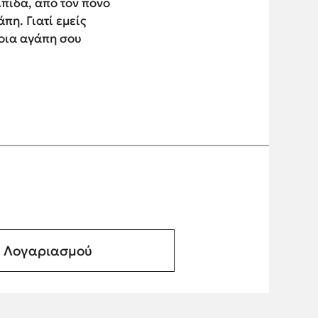
πίδα, από τον πόνο
πη. Γιατί εμείς
τοια αγάπη σου
α Λογαριασμού