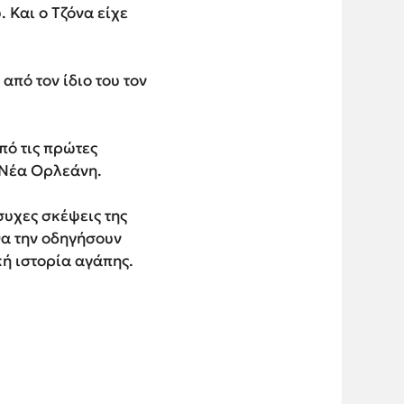
 Και ο Τζόνα είχε
από τον ίδιο του τον
πό τις πρώτες
 Νέα Ορλεάνη.
συχες σκέψεις της
 θα την οδηγήσουν
κή ιστορία αγάπης.