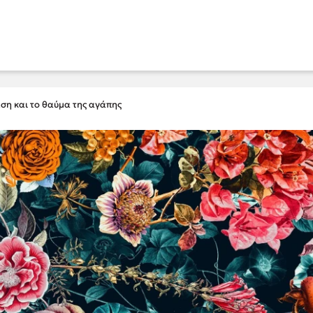
εση και το θαύμα της αγάπης