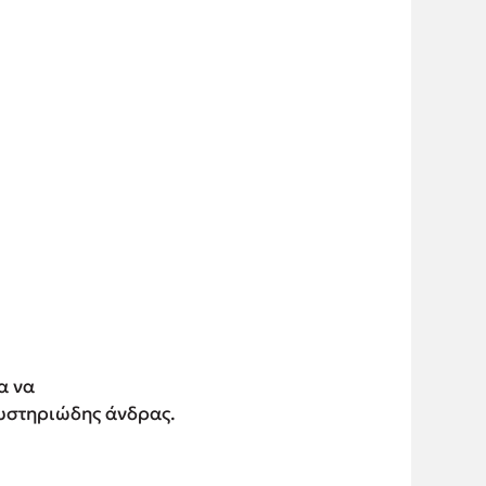
α να
μυστηριώδης άνδρας.