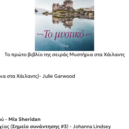
Το πρώτο βιβλίο της σειράς Μυστήρια στα Χάιλαντς
α στα Χάιλαντς)- Julie Garwood
ού -
Mia Sheridan
χίας (
Σημείο συνάντησης #3
) - Johanna Lindsey