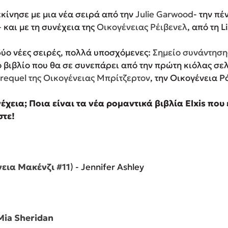
εκίνησε με μια νέα σειρά από την
Julie Garwood
- την πέ
 και με τη συνέχεια της
Οικογένειας Ρέιβενελ
, από τη L
δύο νέες σειρές, πολλά υποσχόμενες:
Σημείο συνάντηση
ο βιβλίο που θα σε συνεπάρει από την πρώτη κιόλας σελ
requel της Οικογένειας Μπρίτζερτον
, την Οικογένεια Ρ
νέχεια; Ποια είναι τα νέα ρομαντικά βιβλία Elxis που
στε!
εια Μακένζι #11
) - Jennifer Ashley
Mia Sheridan