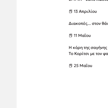
📕 13 Απριλίου
Διακοπές... στον θά
📕 11 Μαΐου
Η κόρη της σαγήνης 
Το Κορίτσι με τον φ
📕 25 Μαΐου