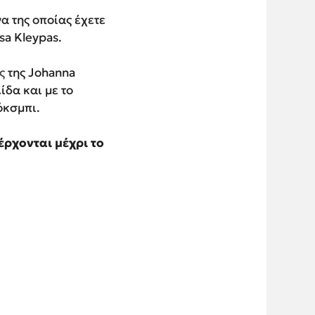
να της οποίας έχετε
isa Kleypas.
ς
της Johanna
ίδα και με το
όκσμπι.
 έρχονται μέχρι το