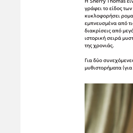
Η Sherry Thomas είν
γράφει το είδος τω
κυκλοφορήσει ρομαν
εμπνευσμένα από τις
διακρίσεις από μεγά
ιστορική σειρά μυστ
της χρονιάς.
Για δύο συνεχόμενες
μυθιστορήματα (για τ