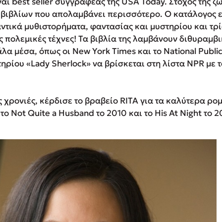
αι best seller συγγραφέας της USA Today. Στόχος της ζω
ν βιβλίων που απολαμβάνει περισσότερο. Ο κατάλογος ε
τικά μυθιστορήματα, φαντασίας και μυστηρίου και τρί
 πολεμικές τέχνες! Τα βιβλία της λαμβάνουν διθυραμβικ
λα μέσα, όπως οι New York Times και το National Public
ηρίου «Lady Sherlock» να βρίσκεται στη λίστα NPR με 
 χρονιές, κέρδισε το βραβείο RITA για τα καλύτερα ρο
ο Not Quite a Husband το 2010 και το His At Night το 20