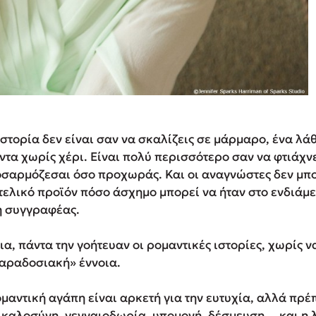
ιστορία δεν είναι σαν να σκαλίζεις σε μάρμαρο, ένα λά
ντα χωρίς χέρι. Είναι πολύ περισσότερο σαν να φτιάχν
οσαρμόζεσαι όσο προχωράς. Και οι αναγνώστες δεν μπ
τελικό προϊόν πόσο άσχημο μπορεί να ήταν στο ενδιάμ
 η συγγραφέας.
α, πάντα την γοήτευαν οι ρομαντικές ιστορίες, χωρίς να
παραδοσιακή» έννοια.
ομαντική αγάπη είναι αρκετή για την ευτυχία, αλλά πρέ
 καλοσύνη, γενναιοδωρία, υπομονή, δέσμευση… και η λ