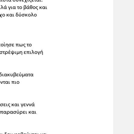
λά για το βάθος και
οχο και δύσκολο
ποίησε πως το
αστρέψιμη επιλογή
 διακυβεύματα
νται πιο
σεις και γεννά
 παρασύρει και