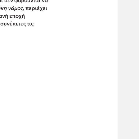
αι δεν φοβούνται να
κη γάμος
, περιέχει
ιανή εποχή
συνέπειες τις