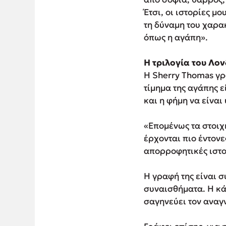
Έτσι, οι ιστορίες 
τη δύναμη του χαρα
όπως η αγάπη».
Η τριλογία του Λον
Η Sherry Thomas γρ
τίμημα της αγάπης ε
και η φήμη να είναι
«Επομένως τα στοιχ
έρχονται πιο έντονε
απορροφητικές ιστορ
Η γραφή της είναι 
συναισθήματα. Η κά
σαγηνεύει τον αναγ