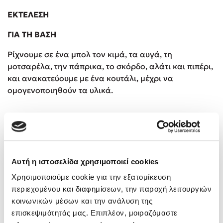
ΕΚΤΕΛΕΣΗ
ΓΙΑ ΤΗ ΒΑΣΗ
Ρίχνουμε σε ένα μπολ τον κιμά, τα αυγά, τη
μοτσαρέλα, την πάπρικα, το σκόρδο, αλάτι και πιπέρι,
και ανακατεύουμε με ένα κουτάλι, μέχρι να
ομογενοποιηθούν τα υλικά.
ΓΙΑ ΤΗ ΣΥΝΘΕΣΗ
Προθερμαίνουμε τον φούρνο στους 220°C στον
αέρα.
Αυτή η ιστοσελίδα χρησιμοποιεί cookies
Στρώνουμε λαδόκολλα σε ένα ταψί διαστάσεων
30x40 εκ., αδειάζουμε μέσα το μείγμα της βάσης
Χρησιμοποιούμε cookie για την εξατομίκευση
και το απλώνουμε σε ένα μακρόστενο σχήμα
περιεχομένου και διαφημίσεων, την παροχή λειτουργιών
διαστάσεων περίπου 28x36 εκ.
κοινωνικών μέσων και την ανάλυση της
Μεταφέρουμε το ταψί στον φούρνο και ψήνουμε
επισκεψιμότητάς μας. Επιπλέον, μοιραζόμαστε