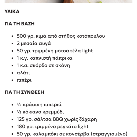
ΥΛΙΚΑ
ΓΙΑ ΤΗ ΒΑΣΗ
500 γρ. κιμά από στήθος κοτόπουλου
2 μεσαία αυγά
50 γρ. τριμμένη μοτσαρέλα light
1 κ.γ. καπνιστή πάπρικα
1 κ.σ. σκόρδο σε σκόνη
αλάτι
πιπέρι
ΓΙΑ ΤΗ ΣΥΝΘΕΣΗ
½ πράσινη πιπεριά
½ κόκκινο κρεμμύδι
125 γρ. σάλτσα BBQ χωρίς ζάχαρη
180 γρ. τριμμένο ρεγκάτο light
50 γρ. καλαμπόκι σε κονσέρβα (στραγγισμένο)