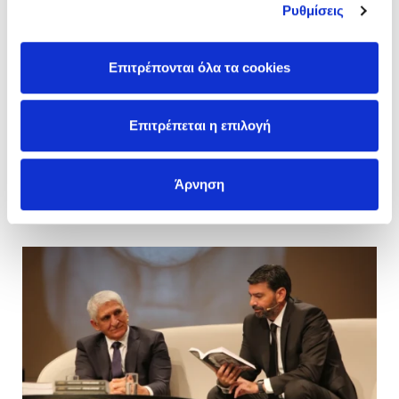
Ρυθμίσεις
Το συναρπαστικό Πρόγραμμα Δράσεων του
Athens KIDOT Festival!
Επιτρέπονται όλα τα cookies
Το KIDOT Festival κάνει πρεμιέρα στην Αθήνα!
Διαβάστε περισσότερα
Επιτρέπεται η επιλογή
05/11/2025
Άρνηση