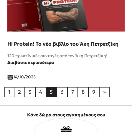
Hi Protein! Το νέο βιβλίο του Άκη Πετρετζίκη
120 πρωτεϊνικές συνταγές από τον Άκη Πετρετζίκη!
Διαβάστε περισσότερα
14/10/2025
1
2
3
4
5
6
7
8
9
»
Κάνε δώρα στους αγαπημένους σου