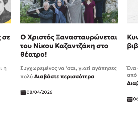
 σε
Ο Χριστός Ξανασταυρώνεται
Κυ
του Νίκου Καζαντζάκη στο
βιβ
θέατρο!
ι η
Συγχωρεμένος να ‘σαι, γιατί αγάπησες
Ένα
από 
πολύ
Διαβάστε περισσότερα
Δια
08/04/2026
0