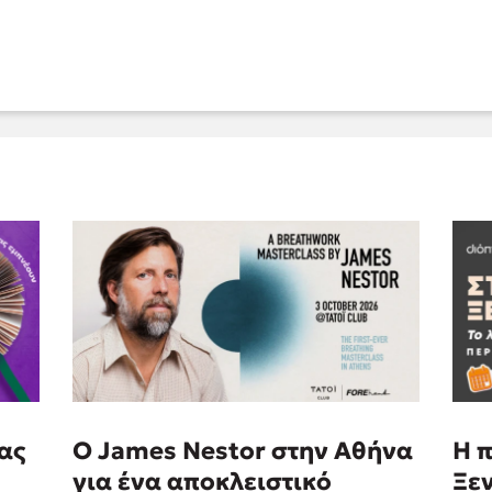
ας
Ο James Nestor στην Αθήνα
Η π
για ένα αποκλειστικό
Ξε