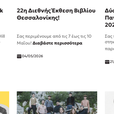
k
22η Διεθνής Έκθεση Βιβλίου
Δύο
Θεσσαλονίκης!
Πα
20
ill
Σας περιμένουμε από τις 7 έως τις 10
Σας
ο
στην
Μαΐου!
Διαβάστε περισσότερα
παρ
04/05/2026
21