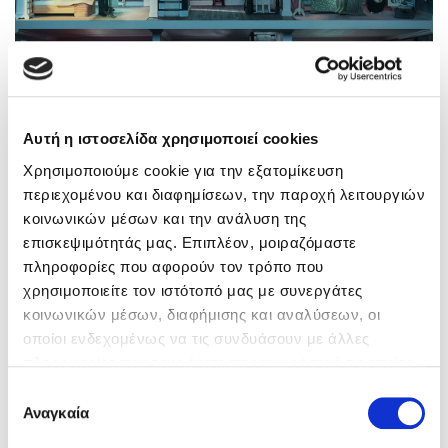
Αυτή η ιστοσελίδα χρησιμοποιεί cookies
Χρησιμοποιούμε cookie για την εξατομίκευση
περιεχομένου και διαφημίσεων, την παροχή λειτουργιών
κοινωνικών μέσων και την ανάλυση της
επισκεψιμότητάς μας. Επιπλέον, μοιραζόμαστε
πληροφορίες που αφορούν τον τρόπο που
χρησιμοποιείτε τον ιστότοπό μας με συνεργάτες
κοινωνικών μέσων, διαφήμισης και αναλύσεων, οι
οποίοι ενδεχομένως να τις συνδυάσουν με άλλες
πληροφορίες που τους έχετε παραχωρήσει ή τις οποίες
Κατά τη διάρκεια του Palm Springs International Film
έχουν συλλέξει σε σχέση με την από μέρους σας χρήση
Επιλογή
Festival, η Αμάντα Σάιφρεντ επιβεβαίωσε ότι η
των υπηρεσιών τους. Αν συνεχίσετε να χρησιμοποιείτε
Αναγκαία
συγκατάθεσης
συνέχεια είναι σχεδόν βέβαιη.
την ιστοσελίδα μας, συναινείτε στη χρήση των cookies