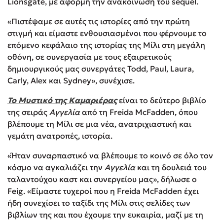
Lionsgate, με αφορμή την ανακοίνωση του sequel.
«Πιστέψαμε σε αυτές τις ιστορίες από την πρώτη
στιγμή και είμαστε ενθουσιασμένοι που φέρνουμε το
επόμενο κεφάλαιο της ιστορίας της Μίλι στη μεγάλη
οθόνη, σε συνεργασία με τους εξαιρετικούς
δημιουργικούς μας συνεργάτες Todd, Paul, Laura,
Carly, Alex και Sydney», συνέχισε.
Το Μυστικό της Καμαριέρας
είναι το δεύτερο βιβλίο
της σειράς
Αγγελία
από τη Freida McFadden, όπου
βλέπουμε τη Μίλι σε μια νέα, ανατριχιαστική και
γεμάτη ανατροπές, ιστορία.
«Ήταν συναρπαστικό να βλέπουμε το κοινό σε όλο τον
κόσμο να αγκαλιάζει την
Αγγελία
και τη δουλειά του
ταλαντούχου καστ και συνεργείου μας», δήλωσε ο
Feig. «Είμαστε τυχεροί που η Freida McFadden έχει
ήδη συνεχίσει το ταξίδι της Μίλι στις σελίδες των
βιβλίων της και που έχουμε την ευκαιρία, μαζί με τη