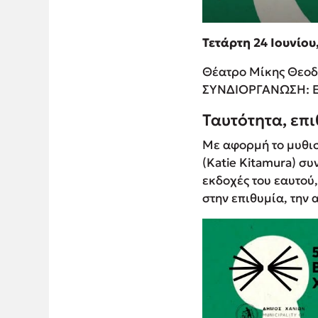
Τετάρτη 24 Ιουνίου
Θέατρο Μίκης Θεοδ
ΣΥΝΔΙΟΡΓΑΝΩΣΗ: Εκ
Ταυτότητα, επ
Με αφορµή το µυθισ
(Katie Kitamura) σ
εκδοχές του εαυτού
στην επιθυµία, την 