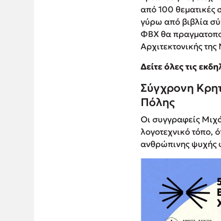
από 100 θεματικές 
γύρω από βιβλία σύγ
ΦΒΧ θα πραγματοποι
Αρχιτεκτονικής της
Δείτε όλες τις εκ
Σύγχρονη Κρητ
Πόλης
Οι συγγραφείς Μιχά
λογοτεχνικό τόπο, ό
ανθρώπινης ψυχής φω