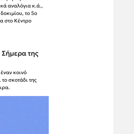
κά αναλόγια κ.ά.,
δοκιμίου, το 5ο
σα στο Κέντρο
 Σήµερα της
 έναν κοινό
 το σκοτάδι της
ιρα.