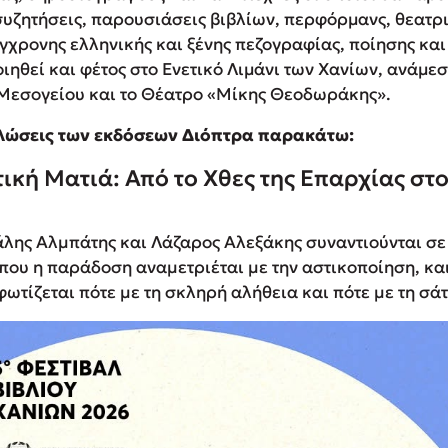
συζητήσεις, παρουσιάσεις βιβλίων, περφόρμανς, θεατρι
χρονης ελληνικής και ξένης πεζογραφίας, ποίησης και 
ηθεί και φέτος στο Ενετικό Λιμάνι των Χανίων, ανάμε
 Μεσογείου και το Θέατρο «Μίκης Θεοδωράκης».
δηλώσεις των εκδόσεων Διόπτρα παρακάτω:
ική Ματιά: Από το Χθες της Επαρχίας στο
λης Αλµπάτης και Λάζαρος Αλεξάκης συναντιούνται σε
που η παράδοση αναµετριέται µε την αστικοποίηση, και
τίζεται πότε µε τη σκληρή αλήθεια και πότε µε τη σάτ