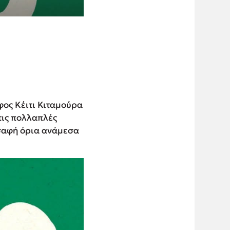
φος Κέιτι Κιταµούρα
τις πολλαπλές
ασαφή όρια ανάµεσα