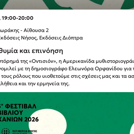
,
19:00-20:00
ωράκης - Αίθουσα 2
δόσεις Νήσος, Εκδόσεις Διόπτρα
ιθυµία και επινόηση
τόρηµά της «Οντισιόν», η Αµερικανίδα µυθιστοριογρά
υνοµιλεί µε τη δηµοσιογράφο Ελεωνόρα Ορφανίδου για 
, τους ρόλους που υιοθετούµε στις σχέσεις µας και τα 
αλήθεια και την ερµηνεία της.