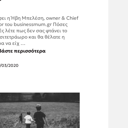
ει η Ήβη Μπελέση, owner & Chief
or του businessmum.gr Πόσες
ς λέτε πως δεν σας φτάνει το
σιτετράωρο και θα θέλατε η
α να είχ …
βάστε περισσότερα
/03/2020