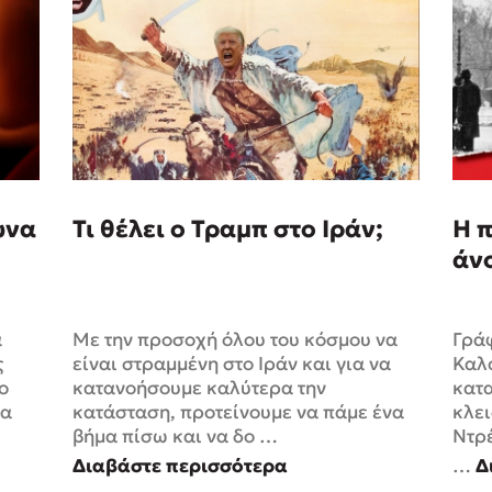
ωνα
Τι θέλει ο Τραμπ στο Ιράν;
Η π
άν
α
Με την προσοχή όλου του κόσμου να
Γράφ
ς
είναι στραμμένη στο Ιράν και για να
Καλο
ο
κατανοήσουμε καλύτερα την
κατ
τα
κατάσταση, προτείνουμε να πάμε ένα
κλει
βήμα πίσω και να δο …
Ντρέ
Διαβάστε περισσότερα
…
Δ