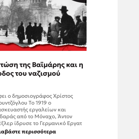
τώση της Βαϊμάρης και η
οδος του ναζισμού
ει ο δημοσιογράφος Χρίστος
υντζόγλου Το 1919 ο
ασκευαστής εργαλείων και
δαράς από το Μόναχο, Άντον
ξλερ ίδρυσε το Γερμανικό Εργατ
ιαβάστε περισσότερα