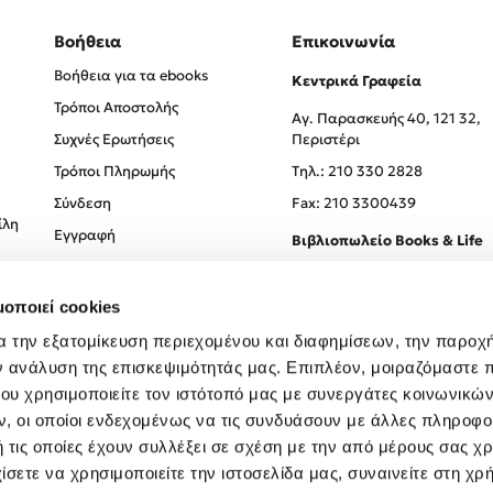
Βοήθεια
Επικοινωνία
Βοήθεια για τα ebooks
Κεντρικά Γραφεία
Τρόποι Αποστολής
Αγ. Παρασκευής 40, 121 32,
Συχνές Ερωτήσεις
Περιστέρι
Τρόποι Πληρωμής
Tηλ.: 210 330 2828
Σύνδεση
Fax: 210 3300439
ίλη
Εγγραφή
Βιβλιοπωλείο Books & Life
Σόλωνος 93-95, 106 78, Αθήν
μοποιεί cookies
Τηλ.:
210 330 0774
α την εξατομίκευση περιεχομένου και διαφημίσεων, την παροχ
ν ανάλυση της επισκεψιμότητάς μας. Επιπλέον, μοιραζόμαστε 
ου χρησιμοποιείτε τον ιστότοπό μας με συνεργάτες κοινωνικώ
, οι οποίοι ενδεχομένως να τις συνδυάσουν με άλλες πληροφο
 τις οποίες έχουν συλλέξει σε σχέση με την από μέρους σας χ
ίσετε να χρησιμοποιείτε την ιστοσελίδα μας, συναινείτε στη χρ