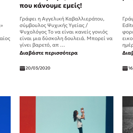
που κάνουμε εμείς!
Γράφει η Αγγελική Καβαλλιεράτου,
Γράφ
ή»
σύμβουλος Ψυχικής Υγείας /
Edit
Ψυχολόγος Το να είναι κανείς γονιός
φορέ
αίος
είναι μια δύσκολη δουλειά. Μπορεί να
εικο
γίνει βαρετό, απ …
ημέρ
Διαβάστε περισσότερα
Δια
20/03/2020
16