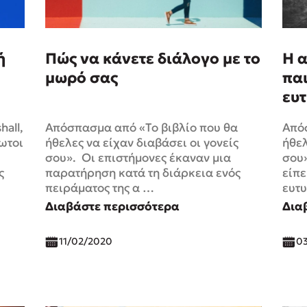
ή
Πώς να κάνετε διάλογο με το
Η α
μωρό σας
παι
ευ
all,
Απόσπασμα από «Το βιβλίο που θα
Απόσ
ωτοι
ήθελες να είχαν διαβάσει οι γονείς
ήθελ
σου». Οι επιστήμονες έκαναν μια
σου
ς
παρατήρηση κατά τη διάρκεια ενός
είπε
πειράματος της α …
ευτυ
Διαβάστε περισσότερα
Δια
11/02/2020
0