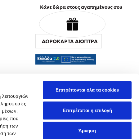
Κάνε δώρα στους αγαπημένους σου
ΔΩΡΟΚΑΡΤΑ ΔΙΟΠΤΡΑ
α
Επιτρέπονται όλα τα cookies
ή λειτουργιών
πληροφορίες
Επιτρέπεται η επιλογή
ν μέσων,
ρίες που
ρήση των
Άρνηση
ήση των