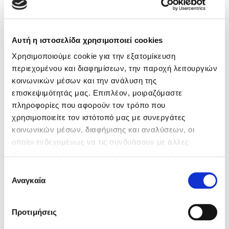
Αυτή η ιστοσελίδα χρησιμοποιεί cookies
Χρησιμοποιούμε cookie για την εξατομίκευση
περιεχομένου και διαφημίσεων, την παροχή λειτουργιών
κοινωνικών μέσων και την ανάλυση της
επισκεψιμότητάς μας. Επιπλέον, μοιραζόμαστε
Δημιουργήστε Προσωπικές Σχέσεις με
πληροφορίες που αφορούν τον τρόπο που
Αυτοπεποίθηση
χρησιμοποιείτε τον ιστότοπό μας με συνεργάτες
κοινωνικών μέσων, διαφήμισης και αναλύσεων, οι
Η διάκριση μεταξύ ηγεσίας και κυριαρχίας είναι ουσιώδης.
οποίοι ενδεχομένως να τις συνδυάσουν με άλλες
Οι πραγματικοί ηγέτες δεν αποκλείουν κανέναν και
πληροφορίες που τους έχετε παραχωρήσει ή τις οποίες
λειτουργούν προνοητικά. Δεν κυριαρχούν επί τ …
έχουν συλλέξει σε σχέση με την από μέρους σας χρήση
Διαβάστε περισσότερα
Επιλογή
των υπηρεσιών τους. Αν συνεχίσετε να χρησιμοποιείτε
Αναγκαία
συγκατάθεσης
την ιστοσελίδα μας, συναινείτε στη χρήση των cookies
19/09/2019
μας.
Προτιμήσεις