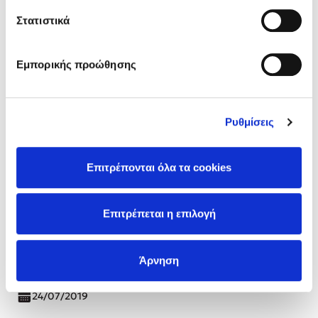
Στατιστικά
Εμπορικής προώθησης
Ρυθμίσεις
Επιτρέπονται όλα τα cookies
Οι νεκρολογίες και το νόημα της ζωής
Επιτρέπεται η επιλογή
Είμαι 51 ετών. Αν υποθέσουμε ότι θα ζήσω μέχρι τα 80 (μια
τολμηρή εικασία, αφού έχω μάθει ότι το μόνο που μπορείς
να περιμένεις στη ζωή είναι το απρόσ …
Άρνηση
Διαβάστε περισσότερα
24/07/2019