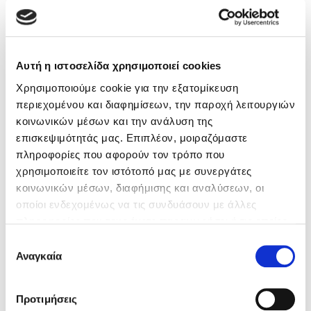
Αυτή η ιστοσελίδα χρησιμοποιεί cookies
Χρησιμοποιούμε cookie για την εξατομίκευση
περιεχομένου και διαφημίσεων, την παροχή λειτουργιών
Ο λόγος που δεν ξεχνάμε ποτέ μια αρνητική
κοινωνικών μέσων και την ανάλυση της
εμπειρία
επισκεψιμότητάς μας. Επιπλέον, μοιραζόμαστε
πληροφορίες που αφορούν τον τρόπο που
Τα προβλήματά μας συχνά μοιάζουν περίπλοκα και
δυσεπίλυτα. Δυσκολευόμαστε ενίοτε να κατανοήσουμε τις
χρησιμοποιείτε τον ιστότοπό μας με συνεργάτες
πράξεις και τα συναισθήματα των άλλων. Δεν μπορού …
κοινωνικών μέσων, διαφήμισης και αναλύσεων, οι
Διαβάστε περισσότερα
οποίοι ενδεχομένως να τις συνδυάσουν με άλλες
πληροφορίες που τους έχετε παραχωρήσει ή τις οποίες
24/08/2020
έχουν συλλέξει σε σχέση με την από μέρους σας χρήση
Επιλογή
των υπηρεσιών τους. Αν συνεχίσετε να χρησιμοποιείτε
Αναγκαία
συγκατάθεσης
την ιστοσελίδα μας, συναινείτε στη χρήση των cookies
μας.
Προτιμήσεις