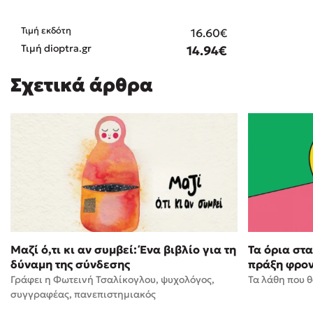
Τιμή εκδότη
16.60€
Τιμή dioptra.gr
14.94€
Σχετικά άρθρα
Μαζί ό,τι κι αν συμβεί: Ένα βιβλίο για τη
Τα όρια στα
δύναμη της σύνδεσης
πράξη φρον
Γράφει η Φωτεινή Τσαλίκογλου, ψυχολόγος,
Τα λάθη που θ
συγγραφέας, πανεπιστημιακός