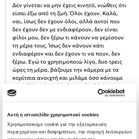
Δεν γίνεται να μην έχεις κινητό, νιώθεις ότι
είσαι έξω από τη ζωή. Όλοι έχουν. Καλά,
ναι, ίσως δεν έχουν όλοι, αλλά αυτοί που
δεν έχουν δεν με ενδιαφέρουν, δεν είναι
φίλοι μου, δεν ξέρω τι κάνουν να γεμίσουν
τη μέρα τους. Ίσως δεν κάνουν κάτι
ενδιαφέρον και δεν έχουν τι να πουν, δεν
ξέρω. Εγώ το χρησιμοποιώ λίγο, δυο τρεις
ώρες τη μέρα, βάζουμε την κάμερα με τα
κορίτσια ανοιχτή και μιλάμε όσο κάνουμε
τα μαθήματά μας από το σπίτι, λέμε τις
απαντήσεις η μία στην άλλη ή συζητάμε
άσχετα. Είναι ωραία παρέα, δεν θέλω να το
σταματήσω. Να τις δω από κοντά δεν ξέρω
Αυτή η ιστοσελίδα χρησιμοποιεί cookies
αν προλαβαίνω, βαριέμαι να βγαίνω κι από
Χρησιμοποιούμε cookie για την εξατομίκευση
το σπίτι συνέχεια, έτσι τις βλέπω συνεχώς
περιεχομένου και διαφημίσεων, την παροχή λειτουργιών
και είμαι και με τις πιτζάμες μου. Ναι, όταν