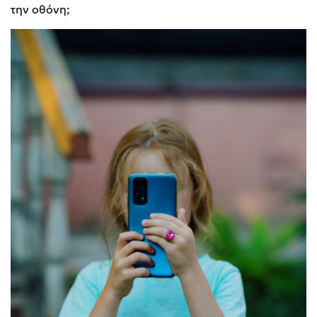
την οθόνη;