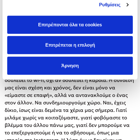
οθόνες ήρθαν και θα μείνουν στις ζωές μας, και ναι,
Ρυθμίσεις
έχουν πολλά να προσφέρουν και πολλά να
στερήσουν. Ο ρόλος μας ως γονιών και εκπαιδευτικών
όμως δεν είναι να ενοχοποιήσουμε την οθόνη, αλλά
Επιτρέπονται όλα τα cookies
να της δώσουμε τον χώρο που της αναλογεί, τον χώρο
που απομένει από μια ημέρα – μια ζωή που ζήσαμε,
λειτουργήσαμε, εκτεθήκαμε. Ως ενήλικες δεν είμαστε
Επιτρέπεται η επιλογή
εκεί για να θυμίζουμε τα κακά της οθόνης, αλλά για
να δείχνουμε τα όμορφα της πραγματικής ζωής.
Άρνηση
Σήμερα, όταν ακούμε «σύνδεση», σκεφτόμαστε αν
δουλεύει το wi-fi, όχι αν δουλεύει η καρδιά. Η σύνδεσή
μας είναι σχέση και χρόνος, δεν είναι μόνο να
«είμαστε σε επαφή», αλλά να αντανακλούμε ο ένας
στον άλλον. Να συνδημιουργούμε χώρο. Ναι, έχεις
δίκιο, ίσως είναι δεμένα τα χέρια μας σήμερα. Γιατί
μιλάμε χωρίς να κοιταζόμαστε, γιατί φοβόμαστε το
βλέμμα του άλλου πάνω μας, γιατί δεν μπορούμε να
το επεξεργαστούμε ή να το σβήσουμε, όπως μια