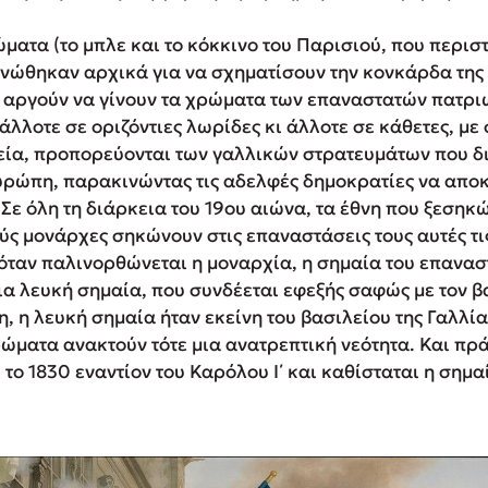
ματα (το μπλε και το κόκκινο του Παρισιού, που περιστ
ενώθηκαν αρχικά για να σχηματίσουν την κονκάρδα της
εν αργούν να γίνουν τα χρώματα των επαναστατών πατρ
, άλλοτε σε οριζόντιες λωρίδες κι άλλοτε σε κάθετες, με
χεία, προπορεύονται των γαλλικών στρατευμάτων που δ
ρώπη, παρακινώντας τις αδελφές δημοκρατίες να απο
Σε όλη τη διάρκεια του 19ου αιώνα, τα έθνη που ξεσηκ
ς μονάρχες σηκώνουν στις επαναστάσεις τους αυτές τις
, όταν παλινορθώνεται η μοναρχία, η σημαία του επανα
ια λευκή σημαία, που συνδέεται εφεξής σαφώς με τον β
 η λευκή σημαία ήταν εκείνη του βασιλείου της Γαλλίας
ρώματα ανακτούν τότε μια ανατρεπτική νεότητα. Και πρ
το 1830 εναντίον του Καρόλου Ι΄ και καθίσταται η σημ