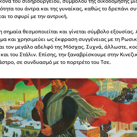
κόνα του σιδηρουργείου, συμβόλου της οικοδόμησης μια
τητα του άντρα και της γυναίκας, καθώς το δρεπάνι συν
αι το σφυρί με την αντρική.
η σημαία θεσμοποιείται και γίνεται σύμβολο εξουσίας. 
ημα και χρησιμεύει ως έκφραση συγγένειας με τη Ρωσι
αι τον μεγάλο αδελφό της Μόσχας. Συχνά, άλλωστε, κο
 και του Στάλιν. Επίσης, την ξαναβρίσκουμε στην Κινεζ
άστρο, σε συνδυασμό με το πορτρέτο του Τσε.