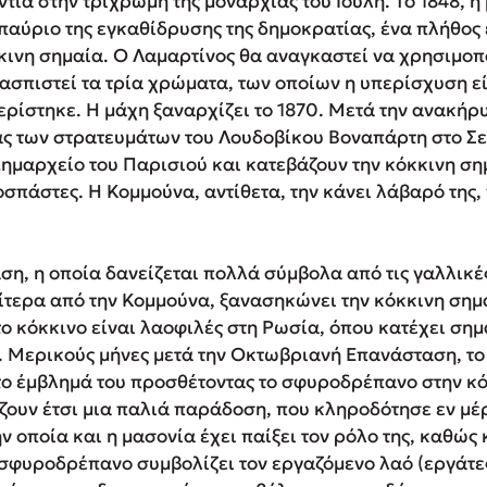
ντια στην τρίχρωμη της μοναρχίας του Ιούλη. Το 1848, 
επαύριο της εγκαθίδρυσης της δημοκρατίας, ένα πλήθος
κινη σημαία. Ο Λαμαρτίνος θα αναγκαστεί να χρησιμοπο
ρασπιστεί τα τρία χρώματα, των οποίων η υπερίσχυση εί
ρίστηκε. Η μάχη ξαναρχίζει το 1870. Μετά την ανακήρυ
τας των στρατευμάτων του Λουδοβίκου Βοναπάρτη στο Σε
ημαρχείο του Παρισιού και κατεβάζουν την κόκκινη ση
σπάστες. Η Κομμούνα, αντίθετα, την κάνει λάβαρό της, π
η, η οποία δανείζεται πολλά σύμβολα από τις γαλλικέ
αίτερα από την Κομμούνα, ξανασηκώνει την κόκκινη σημ
ο κόκκινο είναι λαοφιλές στη Ρωσία, όπου κατέχει σημ
 Μερικούς μήνες μετά την Οκτωβριανή Επανάσταση, το 
το έμβλημά του προσθέτοντας το σφυροδρέπανο στην κό
ζουν έτσι μια παλιά παράδοση, που κληροδότησε εν μέρ
 οποία και η μασονία έχει παίξει τον ρόλο της, καθώς
 σφυροδρέπανο συμβολίζει τον εργαζόμενο λαό (εργάτες