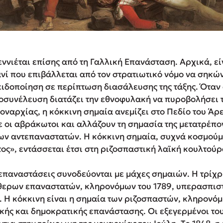
ννιέται επίσης από τη Γαλλική Επανάσταση. Αρχικά, εί
ανί που επιβάλλεται από τον στρατιωτικό νόμο να σηκώ
ιδοποίηση σε περίπτωση διασάλευσης της τάξης. Όταν στ
οσυνέλευση διατάζει την εθνοφυλακή να πυροβολήσει τ
οναρχίας, η κόκκινη σημαία ανεμίζει στο Πεδίο του Άρ
ε οι αβράκωτοι και αλλάζουν τη σημασία της μετατρέπο
των αντεπαναστατών. Η κόκκινη σημαία, συχνά κοσμούμ
ος», εντάσσεται έτσι στη ριζοσπαστική λαϊκή κουλτούρ
ς επαναστάσεις συνοδεύονται με μάχες σημαιών. Η τρίχ
θερων επαναστατών, κληρονόμων του 1789, υπερασπιστ
. Η κόκκινη είναι η σημαία των ριζοσπαστών, κληρονόμ
κής και δημοκρατικής επανάστασης. Οι εξεγερμένοι το