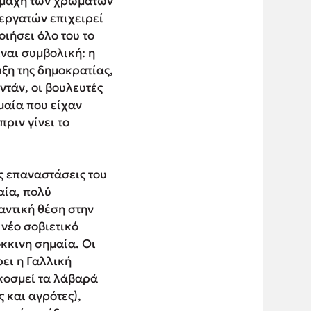
η μάχη των χρωμάτων
 εργατών επιχειρεί
ιήσει όλο του το
ναι συμβολική: η
ξη της δημοκρατίας,
ντάν, οι βουλευτές
μαία που είχαν
ριν γίνει το
ς επαναστάσεις του
αία, πολύ
αντική θέση στην
νέο σοβιετικό
κκινη σημαία. Οι
ει η Γαλλική
 κοσμεί τα λάβαρά
 και αγρότες),