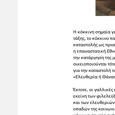
Η κόκκινη σημαία γε
τάξης, το κόκκινο π
καταστολής ως προε
η επαναστατική Εθν
την κατάργηση της μ
οικειοποιούνται τότ
για την καταστολή 
«Ελευθερία ή Θάνατ
Έκτοτε, οι γαλλικέ
εκείνη των φιλελεύ
και των ελευθεριών
οπαδών της κοινωνι