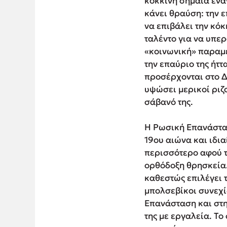
κόκκινη σημαία ενά
κάνει θραύση: την 
να επιβάλει την κόκ
ταλέντο για να υπε
«κοινωνική» παραμε
την επαύριο της ήτ
προσέρχονται στο Δ
υψώσει μερικοί ριζο
σάβανό της.
Η Ρωσική Επανάστασ
19ου αιώνα και ιδι
περισσότερο αφού τ
ορθόδοξη θρησκεία.
καθεστώς επιλέγει 
μπολσεβίκοι συνεχί
Επανάσταση και στην
της με εργαλεία. Το