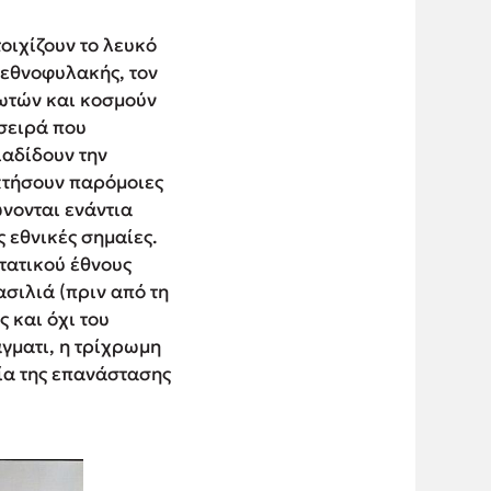
οιχίζουν το λευκό
 εθνοφυλακής, τον
ιωτών και κοσμούν
 σειρά που
ιαδίδουν την
κτήσουν παρόμοιες
ώνονται ενάντια
 εθνικές σημαίες.
στατικού έθνους
ασιλιά (πριν από τη
 και όχι του
άγματι, η τρίχρωμη
αία της επανάστασης