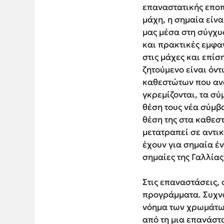
επαναστατικής εποπο
μάχη, η σημαία είν
μας μέσα στη σύγχυσ
και πρακτικές εμφα
στις μάχες και επίσ
ζητούμενο είναι όν
καθεστώτων που ανα
γκρεμίζονται, τα σύ
θέση τους νέα σύμβ
θέση της στα καθεστ
μετατραπεί σε αντι
έχουν για σημαία έ
σημαίες της Γαλλίας
Στις επαναστάσεις, 
προγράμματα. Συχνά
νόημα των χρωμάτων 
από τη μια επανάστα