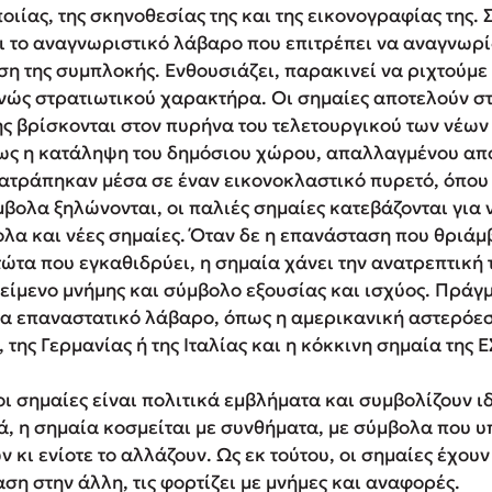
ιίας, της σκηνοθεσίας της και της εικονογραφίας της.
αι το αναγνωριστικό λάβαρο που επιτρέπει να αναγνωρί
η της συμπλοκής. Ενθουσιάζει, παρακινεί να ριχτούμε 
νώς στρατιωτικού χαρακτήρα. Οι σημαίες αποτελούν στ
ης βρίσκονται στον πυρήνα του τελετουργικού των νέων
τως η κατάληψη του δημόσιου χώρου, απαλλαγμένου απ
τράπηκαν μέσα σε έναν εικονοκλαστικό πυρετό, όπου
μβολα ξηλώνονται, οι παλιές σημαίες κατεβάζονται για
ολα και νέες σημαίες. Όταν δε η επανάσταση που θριάμ
ώτα που εγκαθιδρύει, η σημαία χάνει την ανατρεπτική 
κείμενο μνήμης και σύμβολο εξουσίας και ισχύος. Πράγ
να επαναστατικό λάβαρο, όπως η αμερικανική αστερόεσ
, της Γερμανίας ή της Ιταλίας και η κόκκινη σημαία της 
οι σημαίες είναι πολιτικά εμβλήματα και συμβολίζουν ι
, η σημαία κοσμείται με συνθήματα, με σύμβολα που υ
κι ενίοτε το αλλάζουν. Ως εκ τούτου, οι σημαίες έχουν
ση στην άλλη, τις φορτίζει με μνήμες και αναφορές.