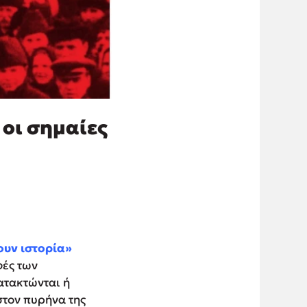
 οι σημαίες
ουν ιστορία»
φές των
ατακτώνται ή
στον πυρήνα της