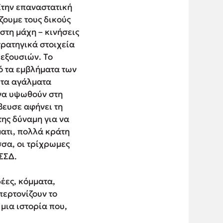
 Στην επαναστατική
ζουμε τους δικούς
στη μάχη – κινήσεις
ρατηγικά στοιχεία
 εξουσιών. Το
ό τα εμβλήματα των
 τα αγάλματα
 να υψωθούν στη
βευσε αφήνει τη
της δύναμη για να
ματι, πολλά κράτη
σα, οι τρίχρωμες
ΕΣΣΔ.
δέες, κόμματα,
περτονίζουν το
 μια ιστορία που,