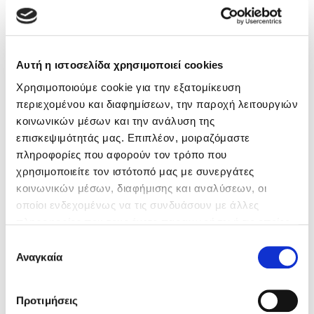
Αυτή η ιστοσελίδα χρησιμοποιεί cookies
Χρησιμοποιούμε cookie για την εξατομίκευση
περιεχομένου και διαφημίσεων, την παροχή λειτουργιών
κοινωνικών μέσων και την ανάλυση της
επισκεψιμότητάς μας. Επιπλέον, μοιραζόμαστε
πληροφορίες που αφορούν τον τρόπο που
χρησιμοποιείτε τον ιστότοπό μας με συνεργάτες
κοινωνικών μέσων, διαφήμισης και αναλύσεων, οι
οποίοι ενδεχομένως να τις συνδυάσουν με άλλες
πληροφορίες που τους έχετε παραχωρήσει ή τις οποίες
έχουν συλλέξει σε σχέση με την από μέρους σας χρήση
Επιλογή
των υπηρεσιών τους. Αν συνεχίσετε να χρησιμοποιείτε
Αναγκαία
συγκατάθεσης
την ιστοσελίδα μας, συναινείτε στη χρήση των cookies
μας.
Προτιμήσεις