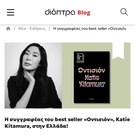
Blog
Νέα - Ειδήσεις
Η συγγραφέας του best seller «Οντισιόν», K
Η συγγραφέας του best seller «Οντισιόν», Katie
Kitamura, στην Ελλάδα!