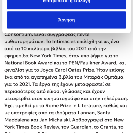
Επιτρέπεται η επιλογή
Λίγα λόγια για την συγγραφέα
Η Katie Kitamura (Κέιτι Κιταμούρα) είναι απόφοιτος
του Πανεπιστημίου Princeton και έχει διδακτορικό
Άρνηση
στην αμερικανική λογοτεχνία από το London
Consortium. Είναι συγγραφέας πέντε
μυθιστορημάτων. Το Intimacies επιλέχθηκε ως ένα
από τα 10 καλύτερα βιβλία του 2021 από την
εφημερίδα New York Times, ήταν υποψήφιο για το
National Book Award και το PEN/Faulkner Award, και
φιναλίστ για το Joyce Carol Oates Prize. Ήταν επίσης
ένα από τα αγαπημένα βιβλία του Μπαράκ Ομπάμα
για το 2021. Τα έργα της έχουν μεταφραστεί σε
περισσότερες από είκοσι γλώσσες και έχουν
μεταφερθεί στον κινηματογράφο και στην τηλεόραση.
Έχει τιμηθεί με το Rome Prize in Literature, καθώς και
με υποτροφίες από τα ιδρύματα Lannan, Santa
Maddalena και Jan Michalski. Αρθρογραφεί στο New
York Times Book Review, τον Guardian, το Granta, το