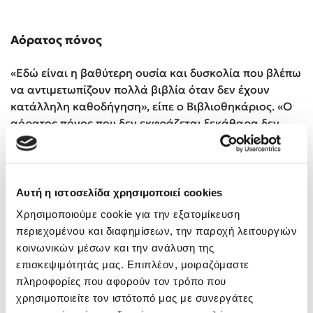
Αόρατος πόνος
«Εδώ είναι η βαθύτερη ουσία και δυσκολία που βλέπω
να αντιμετωπίζουν πολλά βιβλία όταν δεν έχουν
κατάλληλη καθοδήγηση», είπε ο Βιβλιοθηκάριος. «Ο
αόρατος πόνος που δεν εκφράζεται ξεκάθαρα δεν
μπορεί εύκολα να περιγραφεί και συχνά γίνεται πολύ
τρομακτικός. Παραμένει ο τρομερός Άγνωστος Χ.
»Αν σε ρωτήσω: “Σε κρατάει πίσω κάποιος ΠΟΝΟΣ;”
Αυτή η ιστοσελίδα χρησιμοποιεί cookies
ενδεχομένως να τσεκάρεις μέσα σου και να μη δεις
Χρησιμοποιούμε cookie για την εξατομίκευση
κάποιον εμφανή πόνο. Ο πόνος, συνήθως,
περιεχομένου και διαφημίσεων, την παροχή λειτουργιών
εμφανίζεται μέσα από τις πράξεις ή το σώμα σου και
κοινωνικών μέσων και την ανάλυση της
φαίνεται σε αυτά που κάνεις. Γίνεται κομμάτι της
επισκεψιμότητάς μας. Επιπλέον, μοιραζόμαστε
καθημερινότητάς σου».
πληροφορίες που αφορούν τον τρόπο που
Το ΚΒ κούνησε καταφατικά το κεφάλι του.
χρησιμοποιείτε τον ιστότοπό μας με συνεργάτες