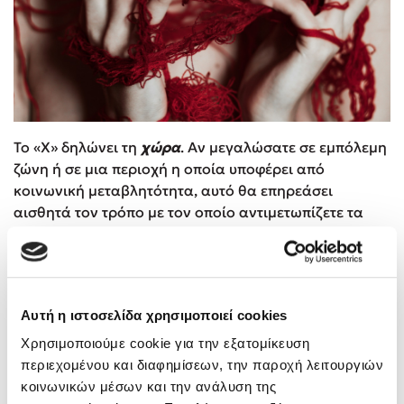
Το «Χ» δηλώνει τη
χώρα
. Αν μεγαλώσατε σε εμπόλεμη
ζώνη ή σε μια περιοχή η οποία υποφέρει από
κοινωνική μεταβλητότητα, αυτό θα επηρεάσει
αισθητά τον τρόπο με τον οποίο αντιμετωπίζετε τα
πράγματα. Αν κατάγεστε από χώρα η οποία
χαρακτηρίζεται από ευημερία, αυτό δημιουργεί
επίσης έναν αντιληπτικό φακό μέσα από τον οποίο
επεξεργάζεστε τις προοπτικές σας και το ποιοι
Αυτή η ιστοσελίδα χρησιμοποιεί cookies
μπορείτε να γίνετε στο μέλλον.
Χρησιμοποιούμε cookie για την εξατομίκευση
Το «Ε» δηλώνει τις
επαφές
. Τα άτομα στα οποία
περιεχομένου και διαφημίσεων, την παροχή λειτουργιών
αφιερώνετε χρόνο ασκούν πολύ μεγάλη επίδραση
κοινωνικών μέσων και την ανάλυση της
στον τρόπο με τον οποίο σκέφτεστε, αισθάνεστε και