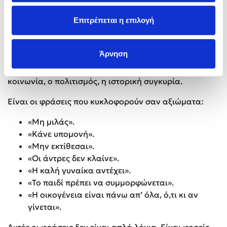
Είμαστε και παιδιά της εποχής μας, της τάξης μας, του
Επιτρέπεται η επιλογή
τόπου μας, του φύλου μας, της ιστορίας που
προηγήθηκε.
Άρνηση
Το συλλογικό αποτύπωμα είναι το ίχνος που αφήνει
πάνω στον ψυχισμό όχι μόνο η οικογένεια, αλλά και η
κοινωνία, ο πολιτισμός, η ιστορική συγκυρία.
Είναι οι φράσεις που κυκλοφορούν σαν αξιώματα:
«Μη μιλάς».
«Κάνε υπομονή».
«Μην εκτίθεσαι».
«Οι άντρες δεν κλαίνε».
«Η καλή γυναίκα αντέχει».
«Το παιδί πρέπει να συμμορφώνεται».
«Η οικογένεια είναι πάνω απ’ όλα, ό,τι κι αν
γίνεται».