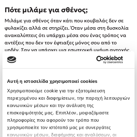
Πότε μιλάμε για σθένος;
Μιλάμε για σθένος όταν κάτι που κουβαλάς δεν σε
φυλακίζει αλλά σε στηρίζει. Όταν μέσα στη δυσκολία
ανακαλύπτεις ότι υπάρχει μέσα σου ένας τρόπος να
αντέξεις που δεν τον έφτιαξες μόνος σου από το
μηδέν. Σαν να υπάρχει μια εσωτερική μνήμη αντοχής.
Παράδειγμα
Μπορεί να μεγάλωσες μέσα σε δύσκολες συνθήκες,
αλλά να βλέπεις ότι στις κρίσεις δεν διαλύεσαι
Αυτή η ιστοσελίδα χρησιμοποιεί cookies
εύκολα. Ότι έχεις μια βαθιά, ήσυχη ικανότητα να
Χρησιμοποιούμε cookie για την εξατομίκευση
οργανώνεσαι, να φροντίζεις, να στέκεσαι. Αυτό δεν
περιεχομένου και διαφημίσεων, την παροχή λειτουργιών
σημαίνει ότι δεν τραυματίστηκες. Σημαίνει ότι, μαζί με
κοινωνικών μέσων και την ανάλυση της
το τραύμα, πέρασε και σθένος.
επισκεψιμότητάς μας. Επιπλέον, μοιραζόμαστε
πληροφορίες που αφορούν τον τρόπο που
Και αυτό είναι εξαιρετικά σημαντικό.
χρησιμοποιείτε τον ιστότοπό μας με συνεργάτες
κοινωνικών μέσων, διαφήμισης και αναλύσεων, οι
Γιατί μια ώριμη ματιά στο διαγενεακό δεν ψάχνει