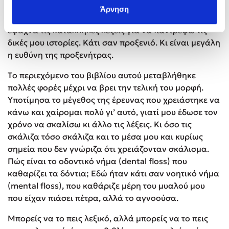
ανακάλυπτα μαγικές λέξεις, που με συνέπαιρναν κι
Άρνηση
αναζητούσα ιστορίες να τις ταιριάξω, από την άλλη
έψαχνα τις κατάλληλες λέξεις για να παντρέψω τις
δικές μου ιστορίες. Κάτι σαν προξενιό. Κι είναι μεγάλη
η ευθύνη της προξενήτρας.
Tο περιεχόμενο του βιβλίου αυτού μεταβλήθηκε
πολλές φορές μέχρι να βρει την τελική του μορφή.
Υποτίμησα το μέγεθος της έρευνας που χρειάστηκε να
κάνω και χαίρομαι πολύ γι’ αυτό, γιατί μου έδωσε τον
χρόνο να σκαλίσω κι άλλο τις λέξεις. Κι όσο τις
σκάλιζα τόσο σκάλιζα και το μέσα μου και κυρίως
σημεία που δεν γνώριζα ότι χρειάζονταν σκάλισμα.
Πώς είναι το οδοντικό νήμα (dental floss) που
καθαρίζει τα δόντια; Εδώ ήταν κάτι σαν νοητικό νήμα
(mental floss), που καθάριζε μέρη του μυαλού μου
που είχαν πιάσει πέτρα, αλλά το αγνοούσα.
Μπορείς να το πεις λεξικό, αλλά μπορείς να το πεις