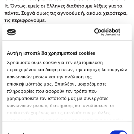
It. Όντως, εμείς οι Έλληνες διαθέτουμε λέξεις για τα
πάντα. Συχνά όμως τις αγνοούμε ή, ακόμα χειρότερα,
τις περιφρονούμε.
Η γλώσσα μας όμως δεν είναι μαυσωλείο. Είναι
ζωντανός οργανισμός, κι ως τέτοιος οφείλει να
εξελίσσεται, να προσαρμόζεται και να ανανεώνεται
Αυτή η ιστοσελίδα χρησιμοποιεί cookies
στη διαχρονία, όταν οι ομιλητές της αλληλεπιδρούν με
συνομιλητές άλλων συστημάτων.
Χρησιμοποιούμε cookie για την εξατομίκευση
περιεχομένου και διαφημίσεων, την παροχή λειτουργιών
Παραθέτω από την εξαιρετική Ted ομιλία της
κοινωνικών μέσων και την ανάλυση της
Σπυριδούλας Βαρλοκώστα:
επισκεψιμότητάς μας. Επιπλέον, μοιραζόμαστε
πληροφορίες που αφορούν τον τρόπο που
«Φλεξάρω, τρολάρω, τσίλαρε. Θα κριντζάρετε τώρα
χρησιμοποιείτε τον ιστότοπό μας με συνεργάτες
που βλέπετε και ακούτε μια καθηγήτρια
κοινωνικών μέσων, διαφήμισης και αναλύσεων, οι
πανεπιστημίου να τα λέει αυτά. Κινδυνεύει η γλώσσα
οποίοι ενδεχομένως να τις συνδυάσουν με άλλες
από τη γλώσσα της νεολαίας; Οδηγείται σε φθορά;
πληροφορίες που τους έχετε παραχωρήσει ή τις οποίες
Τουναντίον. Για τους γλωσσολόγους, ο δανεισμός
έχουν συλλέξει σε σχέση με την από μέρους σας χρήση
είναι ανανέωση, είναι αιμάτωση και σίγουρα όχι
Επιλογή