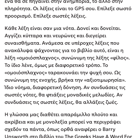
ένα θα σε πηγαίνει στην ανημπόρια, το άλλο στην
πληρότητα. Οι λέξεις είναι το GPS σου. Επίλεξε σωστό
προορισμό. Επίλεξε σωστές λέξεις.
Κάθε λέξη είναι σαν μια νότα. Δονεί και δονείται.
Αγγίζει κύτταρα και νευρώνες και διεγείρει
συναισθήματα. Ανάμεσα σε υπέροχες λέξεις που
ανακάλυψα ψάχνοντας για το βιβλίο αυτό, είναι η
λέξη «ομοιόσπλαχνος», συνώνυμη της λέξης «φίλος».
Το ίδιο λένε, όμως με διαφορετικό τρόπο. Το
«ομοιόσπλαχνος» ταρακουνάει την ψυχή σου. Ως
συνώνυμη της ενοχής, βρήκα την «αξιοτιμωρησία».
Ίδιο νόημα, διαφορετική δόνηση. Αν συνδυάσεις τις
σωστές νότες, θα φτιάξεις μοναδικές μελωδίες. Αν
συνδυάσεις τις σωστές λέξεις, θα αλλάξεις ζωές.
Η γλώσσα μας διαθέτει απαράμιλλο πλούτο και
ακρίβεια και με μονολεξία μπορεί να περιγράψει
σχεδόν τα πάντα, όπως ορθά αναφέρει ο Barry
Unsworth στο βιβλίο του The Greeks Have A Word For