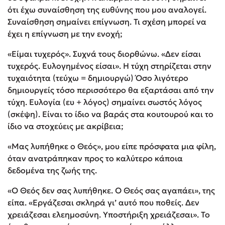
ότι έχω συναίσθηση της ευθύνης που μου αναλογεί.
Συναίσθηση σημαίνει επίγνωση. Τι σχέση μπορεί να
έχει η επίγνωση με την ενοχή;
«Είμαι τυχερός». Συχνά τους διορθώνω. «Δεν είσαι
τυχερός. Ευλογημένος είσαι». Η τύχη στηρίζεται στην
τυχαιότητα (τεύχω = δημιουργώ) Όσο λιγότερο
δημιουργείς τόσο περισσότερο θα εξαρτάσαι από την
τύχη. Ευλογία (ευ + λόγος) σημαίνει σωστός λόγος
(σκέψη). Είναι το ίδιο να βαράς στα κουτουρού και το
ίδιο να στοχεύεις με ακρίβεια;
«Μας λυπήθηκε ο Θεός», μου είπε πρόσφατα μια φίλη,
όταν ανατράπηκαν προς το καλύτερο κάποια
δεδομένα της ζωής της.
«Ο Θεός δεν σας λυπήθηκε. Ο Θεός σας αγαπάει», της
είπα. «Εργάζεσαι σκληρά γι’ αυτό που ποθείς. Δεν
χρειάζεσαι ελεημοσύνη. Υποστήριξη χρειάζεσαι». Το