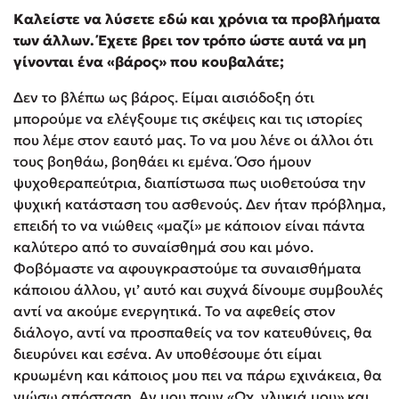
Καλείστε να λύσετε εδώ και χρόνια τα προβλήματα
των άλλων. Έχετε βρει τον τρόπο ώστε αυτά να μη
γίνονται ένα «βάρος» που κουβαλάτε;
Δεν το βλέπω ως βάρος. Είμαι αισιόδοξη ότι
μπορούμε να ελέγξουμε τις σκέψεις και τις ιστορίες
που λέμε στον εαυτό μας. Το να μου λένε οι άλλοι ότι
τους βοηθάω, βοηθάει κι εμένα. Όσο ήμουν
ψυχοθεραπεύτρια, διαπίστωσα πως υιοθετούσα την
ψυχική κατάσταση του ασθενούς. Δεν ήταν πρόβλημα,
επειδή το να νιώθεις «μαζί» με κάποιον είναι πάντα
καλύτερο από το συναίσθημά σου και μόνο.
Φοβόμαστε να αφουγκραστούμε τα συναισθήματα
κάποιου άλλου, γι’ αυτό και συχνά δίνουμε συμβουλές
αντί να ακούμε ενεργητικά. Το να αφεθείς στον
διάλογο, αντί να προσπαθείς να τον κατευθύνεις, θα
διευρύνει και εσένα. Αν υποθέσουμε ότι είμαι
κρυωμένη και κάποιος μου πει να πάρω εχινάκεια, θα
νιώσω απόσταση. Αν μου πουν «Ωχ, γλυκιά μου» και