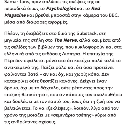
Samaritans, πριν απλώσει τις σκέψεις της σε
περιοδικά όπως το
Psychologies
και το
Red
Magazine
και βρεθεί μπροστά στην κάμερα του BBC,
μέσα από διάφορες αφορμές.
Πλέον, τη διαβάζετε στο δικό της Substack, στη
μηνιαία της στήλη στο
The Nerve
, αλλά και μέσα από
τις σελίδες των βιβλίων της, που κυκλοφορούν και στα
ελληνικά από τις εκδόσεις Διόπτρα. Η επιτυχία της
Πέρι δεν οφείλεται μόνο στο ότι κατέχει πολύ καλά το
αντικείμενό της. Παίζει ρόλο και ότι όσα προτείνει
φαίνονται βατά – αν και όχι και χωρίς κόπο. Δεν
κατακρίνει ούτε θεσπίζει κανόνες. Δείχνει έναν
δρόμο, όχι με το δάχτυλο, ούτε ρέποντας προς την
«τοξική θετικότητα», που αν κάποιος τον ακολουθήσει
και δουλέψει με τον εαυτό του, ίσως δει τη ζωή του να
βελτιώνεται. Το να «ξεκλέψεις», λοιπόν, λίγο από τον
χρόνο της μοιάζει με «σεμινάριο τσέπης» γύρω από
τις ανθρώπινες σχέσεις.