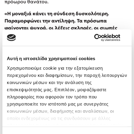
πρόωρου θανάτου.
«H μοναξιά κάνει τη σύνδεση δυσκολότερη.
Παραμορφώνει την αντίληψη. Τα πρόσωπα
φαίνονται ψυχρά, οι λέξεις σκληρές, οι σιωπές
εχθρικές».
Ποια είναι κάποια πρώτα βήματα ώστε να
αντιμετωπίσουμε τη μοναξιά;
Αυτή η ιστοσελίδα χρησιμοποιεί cookies
Πρώτα απ’ όλα, να την ονομάσουμε: «Νιώθω
Χρησιμοποιούμε cookie για την εξατομίκευση
μοναξιά». Μετά να αντιληφθούμε το πώς αυτό
περιεχομένου και διαφημίσεων, την παροχή λειτουργιών
επηρεάζει τη σκέψη μας. Το αντίδοτο δεν είναι
κοινωνικών μέσων και την ανάλυση της
μεγάλες χειρονομίες, αλλά μικρές και συνεπείς, όπως
επισκεψιμότητάς μας. Επιπλέον, μοιραζόμαστε
το να στείλετε ένα μήνυμα σε κάποιον που σας λείπει.
πληροφορίες που αφορούν τον τρόπο που
Αυτό μπορεί να σας υπενθυμίσει πως οι άνθρωποι δεν
χρησιμοποιείτε τον ιστότοπό μας με συνεργάτες
είναι πάντα απειλή. Τα σόσιαλ μίντια προσφέρουν την
κοινωνικών μέσων, διαφήμισης και αναλύσεων, οι
ψευδαίσθηση της επαφής, αλλά συχνά αμβλύνουν την
οποίοι ενδεχομένως να τις συνδυάσουν με άλλες
επιθυμία να αναζητήσουμε την πραγματική επαφή.
πληροφορίες που τους έχετε παραχωρήσει ή τις οποίες
Αυτό που πραγματικά χρειαζόμαστε είναι να
έχουν συλλέξει σε σχέση με την από μέρους σας χρήση