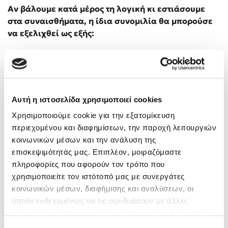
Αν βάλουμε κατά μέρος τη λογική κι εστιάσουμε
στα συναισθήματα, η ίδια συνομιλία θα μπορούσε
να εξελιχθεί ως εξής:
ΕΚΕΙΝΟΣ: Αγχώνομαι όταν φεύγουμε από το
σπίτι την τελευταία στιγμή για να πάμε στους
γονείς μου. Ξέρω πως ο πατέρας μου
εκνευρίζεται όταν οι καλεσμένοι του αργούν, και
Αυτή η ιστοσελίδα χρησιμοποιεί cookies
χαλάει το κέφι του.
ΕΚΕΙΝΗ: Αχ, συγγνώμη, αγάπη μου. Δεν θέλω να
Χρησιμοποιούμε cookie για την εξατομίκευση
αγχώνεσαι και καταλαβαίνω πως δεν είναι
περιεχομένου και διαφημίσεων, την παροχή λειτουργιών
ωραίο να αργούμε στους γονείς σου. Θέλω να
κοινωνικών μέσων και την ανάλυση της
τελειώσω αυτή τη δουλειά, για να μπορέσω να
επισκεψιμότητάς μας. Επιπλέον, μοιραζόμαστε
απολαύσω την παρέα τους αργότερα.
πληροφορίες που αφορούν τον τρόπο που
ΕΚΕΙΝΟΣ: Ναι, πράγματι έχεις πολλά στο μυαλό
χρησιμοποιείτε τον ιστότοπό μας με συνεργάτες
σου. Τι θα έλεγες αν σου σιδέρωνα το φόρεμα,
κοινωνικών μέσων, διαφήμισης και αναλύσεων, οι
για να το βρεις έτοιμο όταν τελειώσεις και να
οποίοι ενδεχομένως να τις συνδυάσουν με άλλες
μπορέσεις να ετοιμαστείς πιο γρήγορα;
πληροφορίες που τους έχετε παραχωρήσει ή τις οποίες
έχουν συλλέξει σε σχέση με την από μέρους σας χρήση