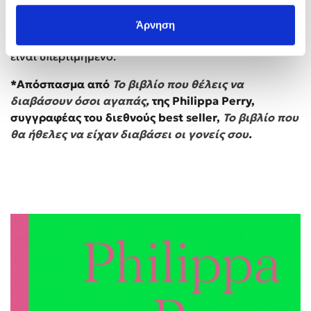
Παραμερίστε το δίκιο και το άδικο, μην επιδιώκετε να
κατηγορήσετε και/ή να εκμαιεύσετε μια απολογία.
Άρνηση
Προσπαθήστε, αντίθετα, να κατανοήσετε. Το δίκιο
είναι υπερτιμημένο.
*Απόσπασμα από
Το βιβλίο που θέλεις να
διαβάσουν όσοι αγαπάς
,
της Philippa Perry,
συγγραφέας του διεθνούς best seller,
Το βιβλίο που
θα ήθελες να είχαν διαβάσει οι γονείς σου
.