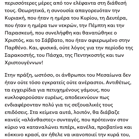
περισσότερες μέρες από τον ελέφαντα στη διάθεσή
τους. Θεωρητικά, η συνουσία απαγορευόταν την
Κυριακή, που ήταν η ημέρα του Κυρίου, τη Δευτέρα,
που ήταν η ημέρα των νεκρών, την Πέμπτη και την
Παρασκευή, που συνελήφθη και θανατώθηκε ο
Χριστός, και το Σάββατο, που ήταν αφιερωμένο στην
Παρθένο. Και, φυσικά, ούτε λόγος για την περίοδο της
Σαρακοστής, του Πάσχα, της Πεντηκοστής και των
Χριστουγέννων!
Στην πράξη, ωστόσο, οι άνθρωποι του Μεσαίωνα δεν
ήταν ούτε τόσο εγκρατείς ούτε ανέραστοι. Αντιθέτως,
τα εγχειρίδια για πετυχημένους γάμους, που
κυκλοφορούσαν ευρέως, αποδεικνύουν πως
ενδιαφέρονταν πολύ για τις σεξουαλικές τους
επιδόσεις. Στα κείμενα αυτά, λοιπόν, θα διάβαζε
κανείς «αλάνθαστες» συνταγές, που πρότειναν στον
κύριο να καταναλώνει πιπέρι, κανέλα, προβατίνα και
κόκκινο κρασί, αν ήθελε να ικανοποιεί την κυρά του,