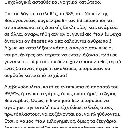
ψυχολογικά ασταθές και νοητικά κατώτερο.
Για του λόγου το αληθές, το 585, στο Μακόν της
Βουργουνδίας, συγκεντρώθηκαν 63 επίσκοποι και
αντιπρόσωποι της Δυτικής Εκκλησίας, και, ανάμεσα
σε άλλα, αναρωτήθηκαν αν οι γυναίκες ήταν έμψυχα
όντα και αν έπρεπε να αποκαλούνται άνθρωποι!
Δίχως να καταλήξουν κάπου, αποφάσισαν πως οι
νεκροί άντρες δεν έπρεπε να ενταφιάζονται πλάι σε
γυναικεία πτώματα που δεν είχαν αποσυντεθεί, αφού
ένας Σατανάς ήξερε τι ακολασίες μπορούσαν να
συμβούν κάτω από το χώμα!
Διαβολοδουλειά, κατά το εντυπωσιακό ποσοστό του
99,9%, ήταν και ο γάμος, όπως υποστήριζε ο Άγιος
Βερνάρδος. Όμως, η Εκκλησία δεν μπορούσε να
αγνοήσει την εντολή που είχε δώσει ο Θεός στους
πρωτόπλαστους, να αυξάνονται και να πληθύνονται.
Έτσι, ο γάμος ήταν ευλογημένος, όμως τα ζευγάρια
έπρεπε να περιορίζονται στα απαραίτητα και να μην