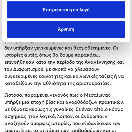
Εντούτοις, οι πρακτικές της σιδερένιας «ζώνης
Επιτρέπεται η επιλογή
αγνότητας», που δήθεν προστάτευε την τιμή των
κυράδων και των συζύγων τους, ή της πρώτης νύχτας
του γάμου, που ήθελε τον φεουδάρχη να διακορεύει
Άρνηση
τις νεόνυμφες κοπέλες, πριν τις παραδώσει στον
γαμπρό, δείχνουν να μην ευσταθούν ή τουλάχιστον
δεν υπήρξαν γενικευμένες και θεσμοθετημένες. Οι
ιστορίες αυτές, όπως θα δούμε παρακάτω,
επινοήθηκαν κατά την περίοδο της Αναγέννησης και
του Διαφωτισμού, με σκοπό να χλευάσουν
συγκεκριμένες κοινότητες και κοινωνικές τάξεις ή να
καταδείξουν την αθλιότητα της αριστοκρατίας.
Ωστόσο, παραμένει γεγονός πως ο Μεσαίωνας
υπήρξε μια εποχή βίας και ανορθόδοξων πρακτικών,
με θύματα κυρίως τις γυναίκες. Σε έναν τέτοιο κόσμο
ασχήμιας ήταν λογικό, λοιπόν, οι άνθρωποι ν’
αναζητούν όμορφες ιστορίες, που εξιδανίκευαν τον
έρωτα. Έτσι, τα στιχάκια των τροβαδούρων και οι