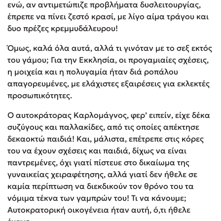
ενώ, αν αντιμετώπιζε προβλήματα δυσλειτουργίας,
έπρεπε να πίνει ζεστό κρασί, με λίγο αίμα τράγου και
δυο πρέζες κρεμμυδάλευρου!
Όμως, καλά όλα αυτά, αλλά τι γινόταν με το σεξ εκτός
του γάμου; Για την Εκκλησία, οι προγαμιαίες σχέσεις,
η μοιχεία και η πολυγαμία ήταν διά ροπάλου
απαγορευμένες, με ελάχιστες εξαιρέσεις για εκλεκτές
προσωπικότητες.
Ο αυτοκράτορας Καρλομάγνος, φερ’ ειπείν, είχε δέκα
συζύγους και παλλακίδες, από τις οποίες απέκτησε
δεκαοκτώ παιδιά! Και, μάλιστα, επέτρεπε στις κόρες
του να έχουν σχέσεις και παιδιά, δίχως να είναι
παντρεμένες, όχι γιατί πίστευε στο δικαίωμα της
γυναικείας χειραφέτησης, αλλά γιατί δεν ήθελε σε
καμία περίπτωση να διεκδικούν τον θρόνο του τα
νόμιμα τέκνα των γαμπρών του! Τι να κάνουμε;
Αυτοκρατορική οικογένεια ήταν αυτή, ό,τι ήθελε