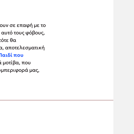
ουν σε επαφή με το
 αυτό τους φόβους,
τότε θα
έα, αποτελεσματική
Παιδί που
 μοτίβα, που
συμπεριφορά μας,