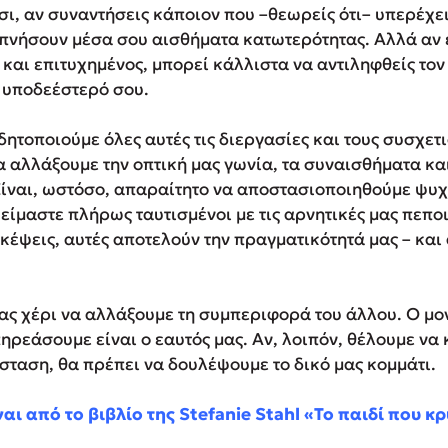
σι, αν συναντήσεις κάποιον που –θεω­ρείς ότι– υπερέχε
υπνήσουν μέσα σου αισθήματα κατωτερότητας. Αλλά αν 
 και επιτυχημένος, μπορεί κάλλιστα να αντιληφθείς το
 υπο­δεέστερό σου.
ητοποιούμε όλες αυτές τις διεργασίες και τους συσχετι
αλλά­ξουμε την οπτική μας γωνία, τα συναισθήματα και,
ίναι, ωστόσο, απαραίτητο να αποστασιο­ποιηθούμε ψυχ
είμαστε πλήρως ταυτισμένοι με τις αρνητικές μας πεποι
κέψεις, αυτές αποτελούν την πραγματικότητά μας – και
 μας χέρι να αλλάξουμε τη συμπεριφορά του άλλου. Ο μ
ρεά­σουμε είναι ο εαυτός μας. Αν, λοιπόν, θέλουμε να 
σταση, θα πρέπει να δουλέψουμε το δικό μας κομμάτι.
ι από το βιβλίο της Stefanie Stahl «Το παιδί που 