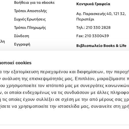
Βοήθεια για τα ebooks
Κεντρικά Γραφεία
Τρόποι Αποστολής
Αγ. Παρασκευής 40, 121 32,
Συχνές Ερωτήσεις
Περιστέρι
Τρόποι Πληρωμής
Tηλ.: 210 330 2828
Σύνδεση
Fax: 210 3300439
ίλη
Εγγραφή
Βιβλιοπωλείο Books & Life
Σόλωνος 93-95, 106 78, Αθήν
μοποιεί cookies
Τηλ.:
210 330 0774
α την εξατομίκευση περιεχομένου και διαφημίσεων, την παροχ
ν ανάλυση της επισκεψιμότητάς μας. Επιπλέον, μοιραζόμαστε 
ου χρησιμοποιείτε τον ιστότοπό μας με συνεργάτες κοινωνικώ
, οι οποίοι ενδεχομένως να τις συνδυάσουν με άλλες πληροφο
 τις οποίες έχουν συλλέξει σε σχέση με την από μέρους σας χ
ίσετε να χρησιμοποιείτε την ιστοσελίδα μας, συναινείτε στη χρ
Created by
Powered by
Copyright © 2026
dioptra.gr