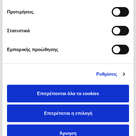
Αφήστε μήνυμα στον τηλεφωνητή σας ότι
μας.
Προτιμήσεις
βρίσκεστε εκτός γραφείου όταν είστε σε
διακοπές. Παραπέμψτε το άτομο που σας καλεί
σε κάποιον άλλο εργαζόμενο, ώστε να μειώσετε
Στατιστικά
τον όγκο των ζητημάτων που θα πρέπει να
διαχειριστείτε όταν θα επιστρέψετε στο γραφείο.
Βάλτε σε προτεραιότητα τις δουλειές με βάση το
Εμπορικής προώθησης
πόσο επείγουσες είναι και το πόσο κοντά είναι οι
προθεσμίες τους. Στην εργασία σας δεν έχουν
όλα το ίδιο επίπεδο σπουδαιότητας.
Ρυθμίσεις
Ελαχιστοποιήστε τους περισπασμούς, όπως το να
συνομιλείτε με τους συναδέλφους σας, αν αυτό
σας αποδιοργανώνει.
Επιτρέπονται όλα τα cookies
Ζητήστε βοήθεια, όταν την έχετε ανάγκη.
Πληροφορήστε τον εργοδότη σας ότι έχετε
Επιτρέπεται η επιλογή
μεγάλο φόρτο εργασίας.
Άρνηση