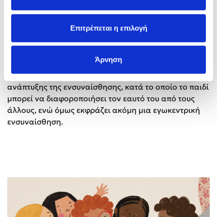
ετών ξεκινούν να δείχνουν σημάδια ανησυχίας για
τους άλλους, ιδιαίτερα για αυτούς που τα φροντίζουν,
Επιτρέπεται η επιλογή
και την ίδια χρονική περίοδο αρχίζουν να ξεχωρίζουν
τους άλλους από τον εαυτό τους. Μέχρι τους δεκαέξι
μήνες, τα παιδιά συχνά παρηγορούν τους άλλους με
Άρνηση
στοιχειώδεις τρόπους, όπως η προσφορά αγκαλιάς
και εκεί, στα δύο χρόνια, ξεκινάει το δεύτερο στάδιο
ανάπτυξης της ενσυναίσθησης, κατά το οποίο το παιδί
μπορεί να διαφοροποιήσει τον εαυτό του από τους
άλλους, ενώ όμως εκφράζει ακόμη μια εγωκεντρική
ενσυναίσθηση.