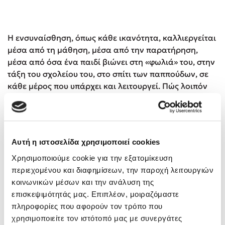
Η ενσυναίσθηση, όπως κάθε ικανότητα, καλλιεργείται
μέσα από τη μάθηση, μέσα από την παρατήρηση,
μέσα από όσα ένα παιδί βιώνει στη «φωλιά» του, στην
τάξη του σχολείου του, στο σπίτι των παππούδων, σε
κάθε μέρος που υπάρχει και λειτουργεί. Πώς λοιπόν
θα διδάξουμε στα παιδιά μας την ενσυναίσθηση; Μα
μιλώντας για τα συναισθήματά μας, δείχνοντας
ενδιαφέρον για τα συναισθήματα των άλλων,
προσπαθώντας να κατανοήσουμε τη δική τους σκοπιά
Αυτή η ιστοσελίδα χρησιμοποιεί cookies
και να βρούμε μια κοινή λύση στις διαφορές μας, μια
λύση που θα μας προκαλεί ζεστασιά και ανακούφιση.
Χρησιμοποιούμε cookie για την εξατομίκευση
Η ενσυναίσθηση διδάσκεται από τον γονιό που
περιεχομένου και διαφημίσεων, την παροχή λειτουργιών
φροντίζει τον άλλο γονιό, από τη δασκάλα που
κοινωνικών μέσων και την ανάλυση της
αφουγκράζεται τη δυσκολία του παιδιού, από τον
επισκεψιμότητάς μας. Επιπλέον, μοιραζόμαστε
ενήλικα που κατανοεί και αποδέχεται, από κάθε χώρο
πληροφορίες που αφορούν τον τρόπο που
που ανοίγει για τα συναισθήματά μας χωρίς ετικέτες,
χρησιμοποιείτε τον ιστότοπό μας με συνεργάτες