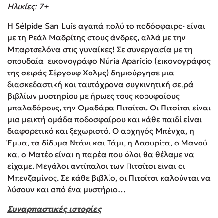
Ηλικίες: 7+
Η Sélpide San Luis αγαπά πολύ το ποδόσφαιρο· είναι
με τη Ρεάλ Μαδρίτης στους άνδρες, αλλά με την
Μπαρτσελόνα στις γυναίκες! Σε συνεργασία με τη
σπουδαία εικονογράφο Núria Aparicio (εικονογράφος
της σειράς Σέργουφ Χολμς) δημιούργησε μια
διασκεδαστική και ταυτόχρονα συγκινητική σειρά
βιβλίων μυστηρίου με ήρωες τους κορυφαίους
μπαλαδόρους, την Ομαδάρα Πιτσίτσι. Οι Πιτσίτσι είναι
μια μεικτή ομάδα ποδοσφαίρου και κάθε παιδί είναι
διαφορετικό και ξεχωριστό. Ο αρχηγός Μπένχα, η
Έμμα, τα δίδυμα Ντάνι και Τάμι, η Λαουρίτα, ο Μανού
και ο Ματέο είναι η παρέα που όλοι θα θέλαμε να
είχαμε. Μεγάλοι αντίπαλοι των Πιτσίτσι είναι οι
Μπενζαμίνος. Σε κάθε βιβλίο, οι Πιτσίτσι καλούνται να
λύσουν και από ένα μυστήριο…
Συναρπαστικές ιστορίες