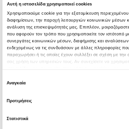
Αυτή η ιστοσελίδα χρησιμοποιεί cookies
Χρησιμοποιούμε cookie για την εξατομίκευση περιεχομένου
διαφημίσεων, την παροχή λειτουργιών κοινωνικών μέσων κ
ανάλυση της επισκεψιμότητάς μας. Επιπλέον, μοιραζόμαστ
που αφορούν τον τρόπο που χρησιμοποιείτε τον ιστότοπό μ
συνεργάτες κοινωνικών μέσων, διαφήμισης και αναλύσεων, 
ενδεχομένως να τις συνδυάσουν με άλλες πληροφορίες που
παραχωρήσει ή τις οποίες έχουν συλλέξει σε σχέση με την
σας χρήση των υπηρεσιών τους. Αν συνεχίσετε να χρησιμοπ
ιστοσελίδα μας, συναινείτε στη χρήση των cookies μας.
Μπορείτε να ακούσετε το βιβλίο σε
audiobook από
Επιλογή
την Bookvoice
σε αφήγηση του Θανάση
Αναγκαία
συγκατάθεσης
Παπαγεωργίου.
*Ανακαλύψτε το σπουδαίο έργο του Νίκου
Προτιμήσεις
Καζαντζάκη σε σκληρόδετη έκδοση με επιπλέον
υλικό.
Στατιστικά