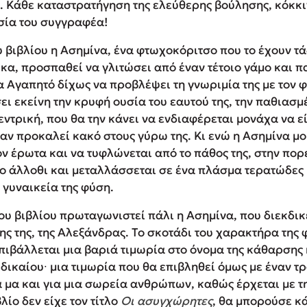
. Κάθε καταστρατήγηση της ελεύθερης βούλησης, κόκκιν
σία του συγγραφέα!
 βιβλίου η Ασημίνα, ένα φτωχοκόριτσο που το έχουν τά
κα, προσπαθεί να γλιτώσει από έναν τέτοιο γάμο και π
 Αγαπητό δίχως να προβλέψει τη γνωριμία της με τον φ
ι εκείνη την κρυφή ουσία του εαυτού της, την παθιασμ
ντρική, που θα την κάνει να ενδιαφέρεται μονάχα να εί
αν προκαλεί κακό στους γύρω της. Κι ενώ η Ασημίνα μο
ν έρωτα και να τυφλώνεται από το πάθος της, στην πορε
 το άλλοθι και μεταλλάσσεται σε ένα πλάσμα τερατώδες
 γυναικεία της φύση.
του βιβλίου πρωταγωνιστεί πάλι η Ασημίνα, που διεκδικ
ης της, της Αλεξάνδρας. Το σκοτάδι του χαρακτήρα της 
πιβάλλεται μια βαριά τιμωρία στο όνομα της κάθαρσης 
δικαίου∙ μια τιμωρία που θα επιβληθεί όμως με έναν 
ια μα και για μια σωρεία ανθρώπων, καθώς έρχεται με τ
λίο δεν είχε τον τίτλο
Οι ασυγχώρητες
, θα μπορούσε κ