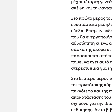
μέχρι τέταρτη γενεά
σκέψη και τη φαντα
Στο πρώτο μέρος του
ευκατάστατο μεσήλι
εύελπι Επαμεινώνδα
που θα ενεργοποιήσε
αδυσώπητη κι εγωκε
σάρκα της ακόμα κι 
παρασύρεται από το
παύει να έχει αυτό
στερεοτυπικά για τη
Στο δεύτερο μέρος 
της πρωτότοκης κόρ
πυκνότερο και της ε
αποκατάστασης του 
όχι μόνο για την ίδ
εκδίκησης. Αν το βιβ