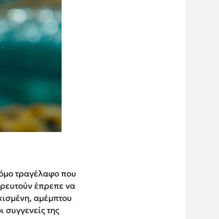
νόμο τραγέλαφο που
ντρευτούν έπρεπε να
ικισμένη, αμέμπτου
ι συγγενείς της