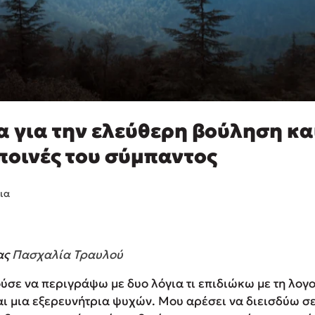
α για την ελεύθερη βούληση και
ποινές του σύμπαντος
ια
ας
Πασχαλία Τραυλού
ύσε να περιγράψω με δυο λόγια τι επιδιώκω με τη λογο
ι μια εξερευνήτρια ψυχών. Μου αρέσει να διεισδύω σ