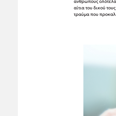
ανθρώπους ολότελα 
αίτια του δικού του
τραύμα που προκαλε