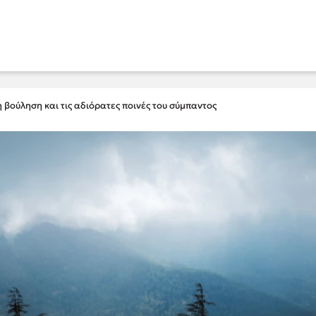
η βούληση και τις αδιόρατες ποινές του σύμπαντος