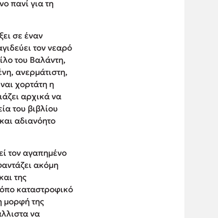
ο πανί για τη
ξει σε έναν
αγιδεύει τον νεαρό
ίλο του Βαλάντη,
ένη, ανερμάτιστη,
ναι χορτάτη η
ιάζει αρχικά να
ία του βιβλίου
 και αδιανόητο
εί τον αγαπημένο
φαντάζει ακόμη
και της
τρόπο καταστροφικό
η μορφή της
άλλιστα να