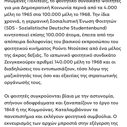
Ηνωμένες Πολιτείες, το φοιτητικό συνδικάτο Φοιτητές
για μια Δημοκρατική Κοινωνία περνά από τα 4.000
μέλη το 1965 στα 100.000 μέλη το 1968. Την ίδια
χρονιά, η γερμανική Σοσιαλιστική Ένωση Φοιτητών
(SDS - Sozialistische Deutsche Studentenbund)
κινητοποιεί επίσης 100.000 άτομα, έπειτα από την
απόπειρα δολοφονίας του βασικού εκπροσώπου του
φοιτητικού κινήματος Ρούντι Ντούτσκε από ένα μέλος
της άκρας δεξιάς. Το ιαπωνικό φοιτητικό συνδικάτο
Ζενγκακούρεν αριθμεί 140.000 μέλη το 1968 και οι
διαδηλώσεις του εντυπωσιάζουν, τόσο λόγω της
μαζικότητάς τους όσο και εξαιτίας της στρατιωτικής
οργάνωσής τους.
Οι φοιτητές συγκρούονται βίαια με την αστυνομία,
στήνουν οδοφράγματα και ξαναπαίζουν το έργο του
1848 ή της Κομμούνας. Καταλαμβάνουν τα
πανεπιστήμια και εκλέγουν φοιτητικά συμβούλια. Ο
εκνευρισμός των αρχών μπροστά στην εξέγερση της