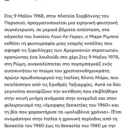
Στις 9 Μαΐου 1968, στην πλατεία Σορβόννης του
Παρισιού, πραγματοποιείται μια ειρηνική φοιτητική
συγκέντρωση. σε μερικά βήματα απόσταση, στα
κάγκελα του λυκείου Λουί-Λε-Γκραν, ο Μαρκ Ριμπού
εκθέτει τη φωτογραφία μιας νεαρής κοπέλας που
αψηφά τις ξιφολόγχες των Αμερικανών στρατιωτών,
κρατώντας ένα λουλούδι στο χέρι.Στις 9 Μαΐου 1978,
στη Ρώμη, ανακαλύπτεται στο πορτμπαγκάζ ενός
αυτοκινήτου το πτώμα του χριστιανοδημοκράτη
πρώην πρωθυπουργού της Ιταλίας Άλντο Μόρο, που
εκτελέστηκε από τις Ερυθρές Ταξιαρχίες. Αυτά τα δύο
γεγονότα συνοψίζουν την αντίθεση που επιβλήθηκε
στην κοινή μνήμη ανάμεσα στην ανεμελιά και στον
φιλειρηνισμό της «όμορφης δεκαετίας του 1960» και
τη βία που χαρακτήρισε τα «μολυβένια χρόνια». (Έτσι
ονομάστηκε στην Ιταλία η χρονική περίοδος από τη
δεκαετία του 1960 έως τη δεκαετία του 1980 με την