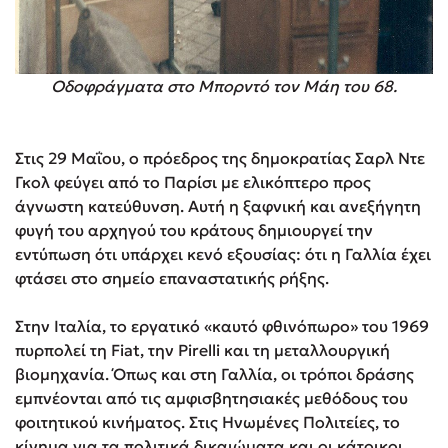
Οδοφράγματα στο Μπορντό τον Μάη του 68.
Στις 29 Μαΐου, ο πρόεδρος της δημοκρατίας Σαρλ Ντε
Γκολ φεύγει από το Παρίσι με ελικόπτερο προς
άγνωστη κατεύθυνση. Αυτή η ξαφνική και ανεξήγητη
φυγή του αρχηγού του κράτους δημιουργεί την
εντύπωση ότι υπάρχει κενό εξουσίας: ότι η Γαλλία έχει
φτάσει στο σημείο επαναστατικής ρήξης.
Στην Ιταλία, το εργατικό «καυτό φθινόπωρο» του 1969
πυρπολεί τη Fiat, την Pirelli και τη μεταλλουργική
βιομηχανία. Όπως και στη Γαλλία, οι τρόποι δράσης
εμπνέονται από τις αμφισβητησιακές μεθόδους του
φοιτητικού κινήματος. Στις Ηνωμένες Πολιτείες, το
κίνημα για τα πολιτικά δικαιώματα και οι κάτοικοι