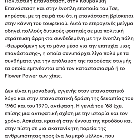
Πολιτιστική Επανάσταση, στην Κουβανική
Επανάσταση και στην ένοπλη εποποιία του Τσε,
κηρύσσει με τη σειρά του ότι η επανάσταση βρίσκεται
στην κάννη του τουφεκιού. Αυτό το ετερογενές μείγμα
οδηγεί πολλούς δυτικούς φοιτητές σε μια πολιτική
στράτευση άρρηκτα συνδεδεμένη με την ένοπλη πάλη
–θεωρούμενη ως το μόνο μέσο για την επιτυχία μιας
επανάστασης–, η οποία συνυπάρχει λίγο πολύ με τα
συνθήματα για την απόλαυση της παρούσας στιγμής
τα οποία εμπνέονται από τον καταστασιασμό ή το
Flower Power των χίπις.
Δεν είναι η μοναδική, εγγενής στον επαναστατικό
λόγο και στην επαναστατική δράση της δεκαετίας του
1960 και του 1970, αντίφαση. Η γενιά του ’68 έχει
επίσης μια αντιφατική σχέση με την ιστορία και τον
χρόνο. Ασκείται κριτική στην έννοια της προόδου και
στην πίστη σε μια ακατανίκητη πορεία της
ανθρωπότητας προς ένα λαμπρό μέλλον, που