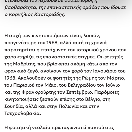
Εξώφυλλα του περιοδικού σοσιαλισμός ή
βαρβαρότητα, της επαναστατικής ομάδας που ίδρυσε
ο Κορνήλιος Καστοριάδης.
Η αρχή των κινητοποιήσεων είναι, λοιπόν,
προγενέστερη του 1968, αλλά αυτή τη χρονιά
παρατηρείται η επιτάχυνση του ιστορικού χρόνου που
χαρακτηρίζει τις επαναστατικές στιγμές. Οι φοιτητές
της Μαδρίτης, που βρίσκεται ακόμη κάτω από τον
φρανκικό ζυγό, ανοίγουν τον χορό τον Ιανουάριο του
1968. Ακολουθούν οι φοιτητές της Ρώμης τον Μάρτιο,
του Παρισιού τον Μάιο, του Βελιγραδίου τον Ιούνιο
και της Φρανκφούρτης τον Σεπτέμβριο. Παρόμοιες
κινητοποιήσεις ξεσπούν επίσης στο Βέλγιο, στη
Σουηδία, αλλά και στην Πολωνία και στην
Τσεχοσλοβακία.
Η φοιτητική νεολαία πρωταγωνιστεί παντού στις