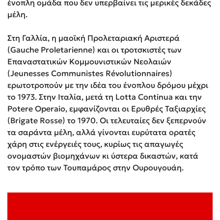
ένοπλη ομάδα που δεν υπερβαίνει τις μερικές δεκάδες
μέλη.
Στη Γαλλία, η μαοϊκή Προλεταριακή Αριστερά
(Gauche Proletarienne) και οι τροτσκιστές των
Επαναστατικών Κομμουνιστικών Νεολαιών
(Jeunesses Communistes Révolutionnaires)
ερωτοτροπούν με την ιδέα του ένοπλου δρόμου μέχρι
το 1973. Στην Ιταλία, μετά τη Lotta Continua και την
Potere Operaio, εμφανίζονται οι Ερυθρές Ταξιαρχίες
(Brigate Rosse) το 1970. Οι τελευταίες δεν ξεπερνούν
τα σαράντα μέλη, αλλά γίνονται ευρύτατα ορατές
χάρη στις ενέργειές τους, κυρίως τις απαγωγές
ονομαστών βιομηχάνων κι ύστερα δικαστών, κατά
τον τρόπο των Τουπαμάρος στην Ουρουγουάη.