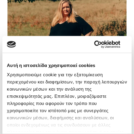
Πώς η Colleen Hoover έγινε best seller
Αυτή η ιστοσελίδα χρησιμοποιεί cookies
συγγραφέας παγκοσμίως με τους δικούς της
Χρησιμοποιούμε cookie για την εξατομίκευση
κανόνες
περιεχομένου και διαφημίσεων, την παροχή λειτουργιών
κοινωνικών μέσων και την ανάλυση της
Η Κολίν Χούβερ είναι αυτή τη στιγμή η συγγραφέας με τις
περισσότερες πωλήσεις στις ΗΠΑ αλλά και σε πολλές
επισκεψιμότητάς μας. Επιπλέον, μοιραζόμαστε
χώρες παγκοσμίως, ενώ τα βιβλία της βρίσκοντ …
πληροφορίες που αφορούν τον τρόπο που
Διαβάστε περισσότερα
χρησιμοποιείτε τον ιστότοπό μας με συνεργάτες
κοινωνικών μέσων, διαφήμισης και αναλύσεων, οι
20/10/2022
οποίοι ενδεχομένως να τις συνδυάσουν με άλλες
πληροφορίες που τους έχετε παραχωρήσει ή τις οποίες