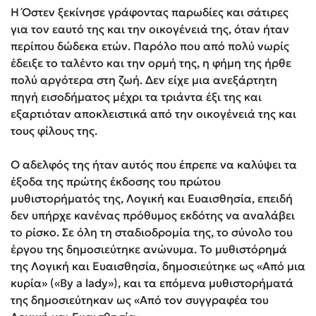
Η Όστεν ξεκίνησε γράφοντας παρωδίες και σάτιρες
για τον εαυτό της και την οικογένειά της, όταν ήταν
περίπου δώδεκα ετών. Παρόλο που από πολύ νωρίς
έδειξε το ταλέντο και την ορμή της, η φήμη της ήρθε
πολύ αργότερα στη ζωή. Δεν είχε μια ανεξάρτητη
πηγή εισοδήματος μέχρι τα τριάντα έξι της και
εξαρτιόταν αποκλειστικά από την οικογένειά της και
τους φίλους της.
Ο αδελφός της ήταν αυτός που έπρεπε να καλύψει τα
έξοδα της πρώτης έκδοσης του πρώτου
μυθιστορήματός της, Λογική και Ευαισθησία, επειδή
δεν υπήρχε κανένας πρόθυμος εκδότης να αναλάβει
το ρίσκο. Σε όλη τη σταδιοδρομία της, το σύνολο του
έργου της δημοσιεύτηκε ανώνυμα. Το μυθιστόρημά
της Λογική και Ευαισθησία, δημοσιεύτηκε ως «Από μια
κυρία» («By a lady»), και τα επόμενα μυθιστορήματά
της δημοσιεύτηκαν ως «Από τον συγγραφέα του