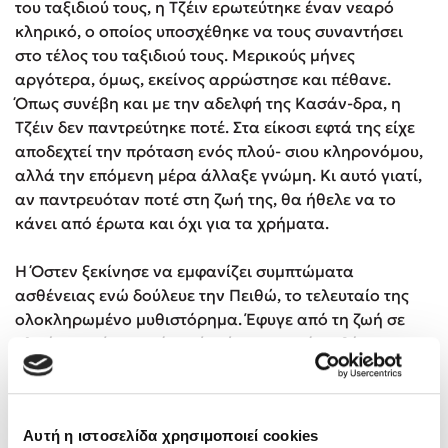
του ταξιδιού τους, η Τζέιν ερωτεύτηκε έναν νεαρό
κληρικό, ο οποίος υποσχέθηκε να τους συναντήσει
στο τέλος του ταξιδιού τους. Μερικούς μήνες
αργότερα, όμως, εκείνος αρρώστησε και πέθανε.
Όπως συνέβη και με την αδελφή της Κασάν-δρα, η
Τζέιν δεν παντρεύτηκε ποτέ. Στα είκοσι εφτά της είχε
αποδεχτεί την πρόταση ενός πλού- σιου κληρονόμου,
αλλά την επόμενη μέρα άλλαξε γνώμη. Κι αυτό γιατί,
αν παντρευόταν ποτέ στη ζωή της, θα ήθελε να το
κάνει από έρωτα και όχι για τα χρήματα.
Η Όστεν ξεκίνησε να εμφανίζει συμπτώματα
ασθένειας ενώ δούλευε την Πειθώ, το τελευταίο της
ολοκληρωμένο μυθιστόρημα. Έφυγε από τη ζωή σε
ηλικία σαράντα ενός ετών, ύστερα από ασθένεια που
πλέον εικάζεται πως ήταν η νόσος του Addison ή το
λέμφωμα Hodgkin. Στην κλίνη της, όταν ρωτήθηκε
από την αδελφή της Κασσάνδρα αν υπήρχε κάτι που
Αυτή η ιστοσελίδα χρησιμοποιεί cookies
χρειαζόταν, ζήτησε μόνο «τον ίδιο τον θάνατο». Έφυγε