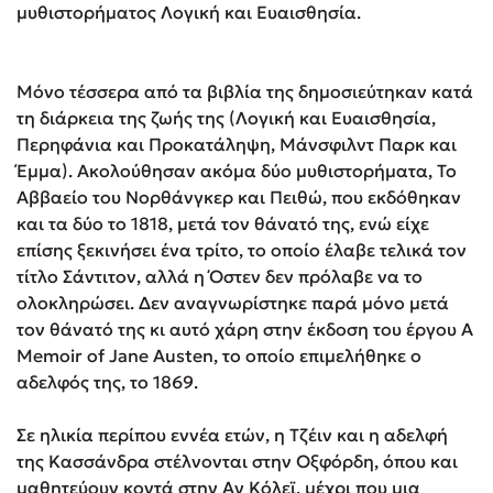
μυθιστορήματος Λογική και Ευαισθησία.
Μόνο τέσσερα από τα βιβλία της δημοσιεύτηκαν κατά
τη διάρκεια της ζωής της (Λογική και Ευαισθησία,
Περηφάνια και Προκατάληψη, Μάνσφιλντ Παρκ και
Έμμα). Ακολούθησαν ακόμα δύο μυθιστορήματα, Το
Αββαείο του Νορθάνγκερ και Πειθώ, που εκδόθηκαν
και τα δύο το 1818, μετά τον θάνατό της, ενώ είχε
επίσης ξεκινήσει ένα τρίτο, το οποίο έλαβε τελικά τον
τίτλο Σάντιτον, αλλά η Όστεν δεν πρόλαβε να το
ολοκληρώσει. Δεν αναγνωρίστηκε παρά μόνο μετά
τον θάνατό της κι αυτό χάρη στην έκδοση του έργου A
Memoir of Jane Austen, το οποίο επιμελήθηκε ο
αδελφός της, το 1869.
Σε ηλικία περίπου εννέα ετών, η Τζέιν και η αδελφή
της Κασσάνδρα στέλνονται στην Οξφόρδη, όπου και
μαθητεύουν κοντά στην Αν Κόλεϊ, μέχρι που μια