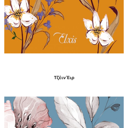
Τζέιν Έιρ