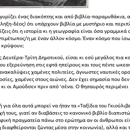
 γυρίζει ένας διακόπτης και από βιβλία-παραμυθάκια, 
ηξη-δέος) ότι υπάρχουν βιβλία με μυστήριο και περιπ
ίζεις ότι η ιστορία κι η γεωγραφία είναι όσα γραμμικά
ντιμέτωπος/η με έναν άλλον κόσμο. Έναν κόσμο που ίσω
 κρύψουν;
 Δευτέρα-Τρίτη Δημοτικού, είσαι κι εσύ μεγάλος πια κα
σου εξερεύνηση στις εφτά ηπείρους και τους πέντε ωκεαν
ανακαλύψεις χαμένες πολιτείες, άγνωστες ναυτικές ορο
σίες, χαμένες στους αιώνες. Δεν έχει σημασία που δεν
 κι οι Αμούδσεν πριν από ‘σένα. Ο θησαυρός περιμένει
για όλα αυτά μπορεί να ήταν τα «Ταξίδια του Γκιούλιβ
 τους, γιατί αν διαβάσεις το κανονικό βιβλίο διαπιστών
ική πραγματεία πάνω στο ερώτημα αν οι άνθρωποι εί
ή διαφθείρονται ζώντας μέσα στην κοινωνία), αλλά και 