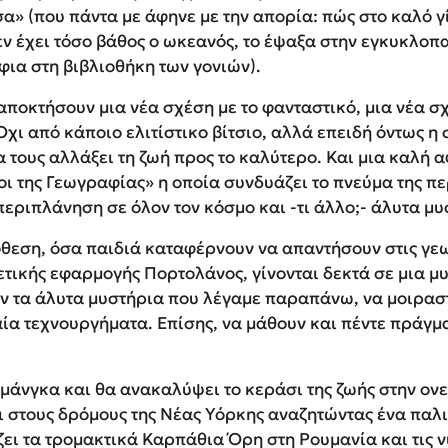
» (που πάντα με άφηνε με την απορία: πώς στο καλό γίν
εν έχει τόσο βάθος ο ωκεανός, το έψαξα στην εγκυκλοπ
φια στη βιβλιοθήκη των γονιών).
 αποκτήσουν μια νέα σχέση με το φανταστικό, μια νέα σ
Όχι από κάποιο ελιτίστικο βίτσιο, αλλά επειδή όντως η 
τους αλλάξει τη ζωή προς το καλύτερο. Και μια καλή α
 της Γεωγραφίας» η οποία συνδυάζει το πνεύμα της περ
περιπλάνηση σε όλον τον κόσμο και -τι άλλο;- άλυτα μυ
θεση, όσα παιδιά καταφέρνουν να απαντήσουν στις γε
ετικής εφαρμογής Πορτολάνος, γίνονται δεκτά σε μια μ
ν τα άλυτα μυστήρια που λέγαμε παραπάνω, να μοιρασ
α τεχνουργήματα. Επίσης, να μάθουν και πέντε πράγμα
 μάνγκα και θα ανακαλύψει το κεράσι της ζωής στην ονε
ι στους δρόμους της Νέας Υόρκης αναζητώντας ένα παλ
ζει τα τρομακτικά Καρπάθια Όρη στη Ρουμανία και τις ν