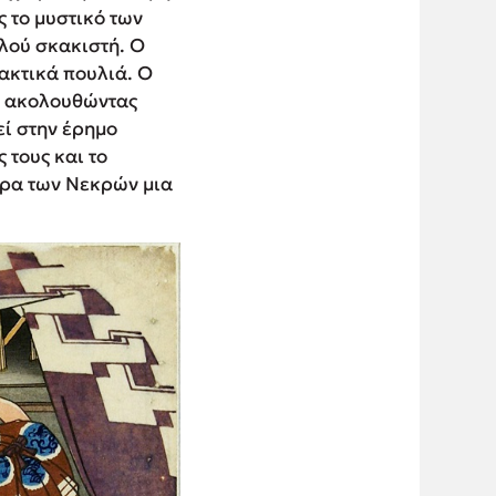
 το μυστικό των
αλού σκακιστή. Ο
ακτικά πουλιά. Ο
α, ακολουθώντας
ί στην έρημο
 τους και το
έρα των Νεκρών μια