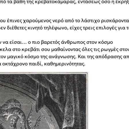
πό τα βάθη της κρεβατοκάμαρας, εντάσεως όσο η έκρηξ
 που έπινες χαρούμενος νερό από το λάστιχο ρισκάροντα
δεν διέθετες κινητό τηλέφωνο, είχες τρεις επιλογές για 
αν να είσαι… ο πιο βαρετός άνθρωπος στον κόσμο
κελα στο κρεβάτι σου μαθαίνοντας όλες τις ρωγμές στο
τον μαγικό κόσμο της ανάγνωσης. Και της απόδρασης α
α οκτάχρονο παιδί, καθημερινότητας.