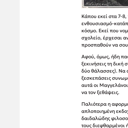
Κάπου εκεί στα 7-8,
ενθουσιασμό-κατάπλ
κόσμο. Εκεί που νομ
σχολείο, έρχεσαι α
προσπαθούν να σου
Αφού, όμως, ήδη πας
ξεκινήσεις τη δική 
δύο θάλασσες). Να 
ξεσκεπάσεις συνωμο
αυτά οι Μαγγελάνοι
να τον ξεθάψεις.
Παλιότερα η αφορμή 
απλοποιημένη εκδοχή
δαιδαλώδης φιλοσοφ
τους διεφθαρμένοι 