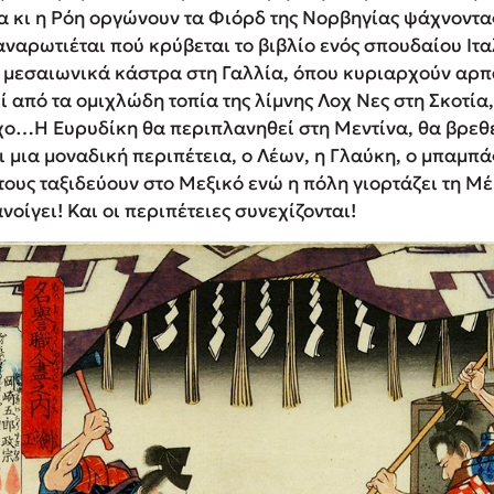
 κι η Ρόη οργώνουν τα Φιόρδ της Νορβηγίας ψάχνοντας
αναρωτιέται πού κρύβεται το βιβλίο ενός σπουδαίου Ιτ
 μεσαιωνικά κάστρα στη Γαλλία, όπου κυριαρχούν αρπ
ί από τα ομιχλώδη τοπία της λίμνης Λοχ Νες στη Σκοτί
ο…Η Ευρυδίκη θα περιπλανηθεί στη Μεντίνα, θα βρεθε
 μια μοναδική περιπέτεια, ο Λέων, η Γλαύκη, ο μπαμπάς
τους ταξιδεύουν στο Μεξικό ενώ η πόλη γιορτάζει τη Μ
οίγει! Και οι περιπέτειες συνεχίζονται!