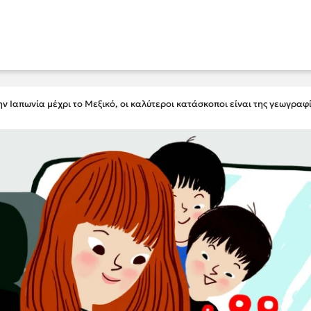
ην Ιαπωνία μέχρι το Μεξικό, οι καλύτεροι κατάσκοποι είναι της γεωγραφ