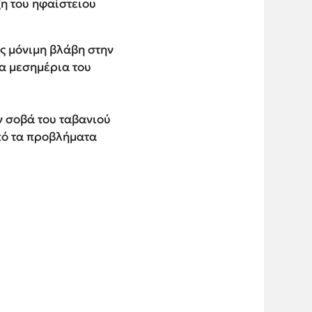
η του ηφαίστειου
ς μόνιμη βλάβη στην
τα μεσημέρια του
ν σοβά του ταβανιού
πό τα προβλήματα