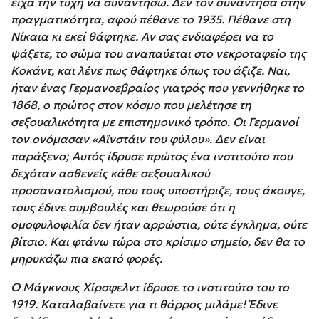
είχα την τύχη να συναντήσω. Δεν τον συνάντησα στην
πραγματικότητα, αφού πέθανε το 1935. Πέθανε στη
Νίκαια κι εκεί θάφτηκε. Αν σας ενδιαφέρει να το
ψάξετε, το σώμα του αναπαύεται στο νεκροταφείο της
Κοκάντ, και λένε πως θάφτηκε όπως του άξιζε. Ναι,
ήταν ένας Γερμανοεβραίος γιατρός που γεννήθηκε το
1868, ο πρώτος στον κόσμο που μελέτησε τη
σεξουαλικότητα με επιστημονικό τρόπο. Οι Γερμανοί
τον ονόμασαν «Αϊνστάιν του φύλου». Δεν είναι
παράξενο; Αυτός ίδρυσε πρώτος ένα ινστιτούτο
που
δεχόταν ασθενείς κάθε σεξουαλικού
προσανατολισμού, που τους υποστήριζε, τους άκουγε,
τους έδινε συμβουλές και θεωρούσε ότι η
ομοφυλοφιλία δεν ήταν αρρώστια, ούτε έγκλημα, ούτε
βίτσιο. Και φτάνω τώρα στο κρίσιμο σημείο, δεν θα το
μηρυκάζω πια εκατό φορές.
Ο Μάγκνους Χίρσφελντ ίδρυσε το ινστιτούτο του το
1919. Καταλαβαίνετε για τι θάρρος μιλάμε! Έδινε