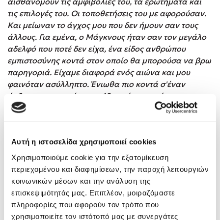
αισθανόμουν τις αμφιβολίες του, τα ερωτήματα και
τις επιλογές του. Οι τοποθετήσεις του με αφορούσαν.
Και μείωναν το άγχος μου που δεν ήμουν σαν τους
άλλους. Για εμένα, ο Μάγκνους ήταν σαν τον μεγάλο
αδελφό που ποτέ δεν είχα, ένα είδος ανθρώπου
εμπιστοσύνης κοντά στον οποίο θα μπορούσα να βρω
παρηγοριά. Είχαμε διαφορά ενός αιώνα και μου
φαινόταν ασύλληπτο. Ένιωθα πιο κοντά σ'έναν
άνθρωπο γεννημένο τον 19ο αιώνα παρά στους
συμμαθητές μου στο λύκειο.
Από τους συμμαθητές του δέχτηκε την αμηχανία, την
αδιαφορία αλλά και την κοροϊδία, την εχθρικότητα. Ο
Αυτή η ιστοσελίδα χρησιμοποιεί cookies
Λίβιο φοβήθηκε, τρομοκρατήθηκε, ντράπηκε, ένιωσε
Χρησιμοποιούμε cookie για την εξατομίκευση
πως δεν υπήρχε διέξοδος, ούτε μέλλον. Είχε
περιεχομένου και διαφημίσεων, την παροχή λειτουργιών
προσπαθήσει να ανοιχτεί, να μιλήσει στους γονείς
κοινωνικών μέσων και την ανάλυση της
του. Όμως, οι γονείς του δεν τον ήξεραν, δεν τον
επισκεψιμότητάς μας. Επιπλέον, μοιραζόμαστε
έβλεπαν, δεν τον είχαν καταλάβει, δεν ήταν ποτέ
πληροφορίες που αφορούν τον τρόπο που
πραγματικά κοντά του. Εκείνοι ήθελαν να
χρησιμοποιείτε τον ιστότοπό μας με συνεργάτες