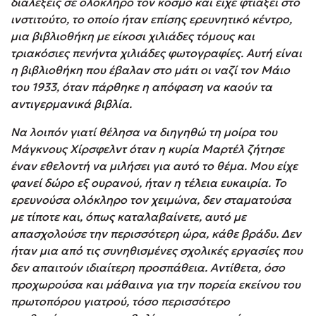
διαλέξεις σε ολόκληρο τον κόσμο και είχε φτιάξει στο
ινστιτούτο, το οποίο ήταν επίσης ερευνητικό κέντρο,
μια βιβλιοθήκη με είκοσι χιλιάδες τόμους και
τριακόσιες πενήντα χιλιάδες φωτογραφίες. Αυτή είναι
η βιβλιοθήκη που έβαλαν στο μάτι οι ναζί τον Μάιο
του 1933, όταν πάρθηκε η απόφαση να καούν τα
αντιγερμανικά βιβλία.
Να λοιπόν γιατί θέλησα να διηγηθώ τη μοίρα του
Μάγκνους Χίρσφελντ όταν η κυρία Μαρτέλ ζήτησε
έναν εθελοντή να μιλήσει για αυτό το θέμα. Μου είχε
φανεί δώρο εξ ουρανού, ήταν η τέλεια ευκαιρία. Το
ερευνούσα ολόκληρο τον χειμώνα, δεν σταματούσα
με τίποτε και, όπως καταλαβαίνετε, αυτό με
απασχολούσε την περισσότερη ώρα, κάθε βράδυ. Δεν
ήταν μια από τις συνηθισμένες σχολικές εργασίες που
δεν απαιτούν ιδιαίτερη προσπάθεια. Αντίθετα, όσο
προχωρούσα και μάθαινα για την πορεία εκείνου του
πρωτοπόρου γιατρού, τόσο περισσότερο