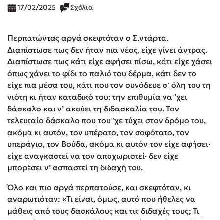
17/02/2025
Σχόλια
Περπατώντας αργά σκεφτόταν ο Σιντάρτα.
Διαπίστωσε πως δεν ήταν πια νέος, είχε γίνει άντρας.
Διαπίστωσε πως κάτι είχε αφήσει πίσω, κάτι είχε χάσει
όπως χάνει το φίδι το παλιό του δέρμα, κάτι δεν το
είχε πια μέσα του, κάτι που τον συνόδευε σ’ όλη του τη
νιότη κι ήταν καταδικό του: την επιθυμία να ’χει
δάσκαλο και ν’ ακούει τη διδασκαλία του. Τον
τελευταίο δάσκαλο που του ’χε τύχει στον δρόμο του,
ακόμα κι αυτόν, τον υπέρατο, τον σοφότατο, τον
υπεράγιο, τον Βούδα, ακόμα κι αυτόν τον είχε αφήσει·
είχε αναγκαστεί να τον αποχωριστεί· δεν είχε
μπορέσει ν’ ασπαστεί τη διδαχή του.
Όλο και πιο αργά περπατούσε, και σκεφτόταν, κι
αναρωτιόταν: «Τι είναι, όμως, αυτό που ήθελες να
μάθεις από τους δασκάλους και τις διδαχές τους; Τι