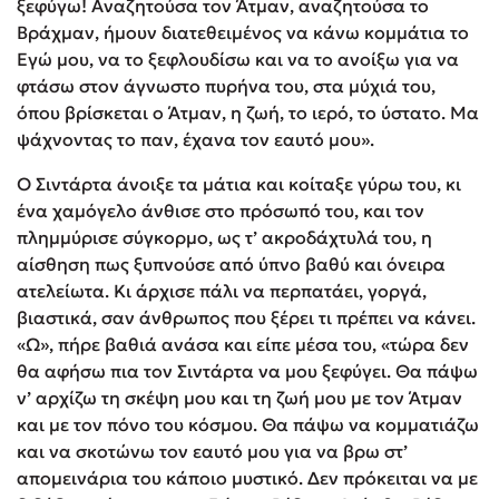
ξεφύγω! Αναζητούσα τον Άτμαν, αναζητούσα το
Βράχμαν, ήμουν διατεθειμένος να κάνω κομμάτια το
Εγώ μου, να το ξεφλουδίσω και να το ανοίξω για να
φτάσω στον άγνωστο πυρήνα του, στα μύχιά του,
όπου βρίσκεται ο Άτμαν, η ζωή, το ιερό, το ύστατο. Μα
ψάχνοντας το παν, έχανα τον εαυτό μου».
Ο Σιντάρτα άνοιξε τα μάτια και κοίταξε γύρω του, κι
ένα χαμόγελο άνθισε στο πρόσωπό του, και τον
πλημμύρισε σύγκορμο, ως τ’ ακροδάχτυλά του, η
αίσθηση πως ξυπνούσε από ύπνο βαθύ και όνειρα
ατελείωτα. Κι άρχισε πάλι να περπατάει, γοργά,
βιαστικά, σαν άνθρωπος που ξέρει τι πρέπει να κάνει.
«Ω», πήρε βαθιά ανάσα και είπε μέσα του, «τώρα δεν
θα αφήσω πια τον Σιντάρτα να μου ξεφύγει. Θα πάψω
ν’ αρχίζω τη σκέψη μου και τη ζωή μου με τον Άτμαν
και με τον πόνο του κόσμου. Θα πάψω να κομματιάζω
και να σκοτώνω τον εαυτό μου για να βρω στ’
απομεινάρια του κάποιο μυστικό. Δεν πρόκειται να με