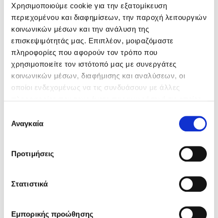
Χρησιμοποιούμε cookie για την εξατομίκευση
περιεχομένου και διαφημίσεων, την παροχή λειτουργιών
κοινωνικών μέσων και την ανάλυση της
επισκεψιμότητάς μας. Επιπλέον, μοιραζόμαστε
πληροφορίες που αφορούν τον τρόπο που
χρησιμοποιείτε τον ιστότοπό μας με συνεργάτες
κοινωνικών μέσων, διαφήμισης και αναλύσεων, οι
οποίοι ενδεχομένως να τις συνδυάσουν με άλλες
πληροφορίες που τους έχετε παραχωρήσει ή τις οποίες
έχουν συλλέξει σε σχέση με την από μέρους σας χρήση
Επιλογή
των υπηρεσιών τους. Αν συνεχίσετε να χρησιμοποιείτε
Αναγκαία
συγκατάθεσης
την ιστοσελίδα μας, συναινείτε στη χρήση των cookies
μας.
Προτιμήσεις
Στατιστικά
Εμπορικής προώθησης