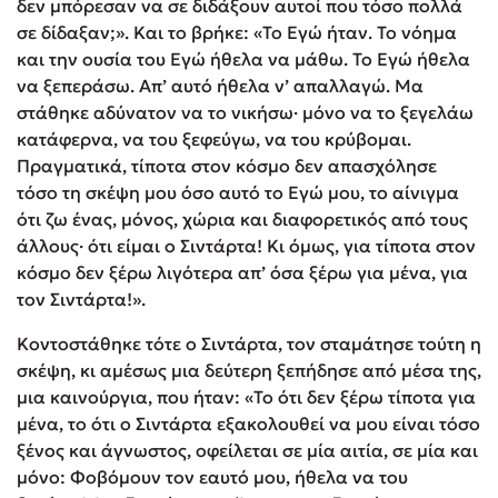
δεν μπόρεσαν να σε διδάξουν αυτοί που τόσο πολλά
σε δίδαξαν;». Και το βρήκε: «Το Εγώ ήταν. Το νόημα
και την ουσία του Εγώ ήθελα να μάθω. Το Εγώ ήθελα
να ξεπεράσω. Απ’ αυτό ήθελα ν’ απαλλαγώ. Μα
στάθηκε αδύνατον να το νικήσω· μόνο να το ξεγελάω
κατάφερνα, να του ξεφεύγω, να του κρύβομαι.
Πραγματικά, τίποτα στον κόσμο δεν απασχόλησε
τόσο τη σκέψη μου όσο αυτό το Εγώ μου, το αίνιγμα
ότι ζω ένας, μόνος, χώρια και διαφορετικός από τους
άλλους· ότι είμαι ο Σιντάρτα! Κι όμως, για τίποτα στον
κόσμο δεν ξέρω λιγότερα απ’ όσα ξέρω για μένα, για
τον Σιντάρτα!».
Κοντοστάθηκε τότε ο Σιντάρτα, τον σταμάτησε τούτη η
σκέψη, κι αμέσως μια δεύτερη ξεπήδησε από μέσα της,
μια καινούργια, που ήταν: «Το ότι δεν ξέρω τίποτα για
μένα, το ότι ο Σιντάρτα εξακολουθεί να μου είναι τόσο
ξένος και άγνωστος, οφείλεται σε μία αιτία, σε μία και
μόνο: Φοβόμουν τον εαυτό μου, ήθελα να του