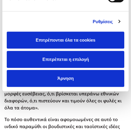
Μετάφραση:
Μαρία Αγγελίδου-Άγγελος Αγγελίδης
Ρυθμίσεις
Το
Σιντάρτα
, η κοσμαγάπητη ιστορία ενός νέου που
απελευθερώνεται από τα οικογενειακά και κοινωνικά
Επιτρέπονται όλα τα cookies
δεσμά για να ζήσει μια ανεξάρτητη ζωή, καταδεικνύει
ότι η γνώση δεν μεταδίδεται μέσω της διδασκαλίας,
αλλά μπορεί να αποκτηθεί μόνο μέσω της
Επιτρέπεται η επιλογή
προσωπικής εμπειρίας. Ο Χέρμαν Έσσε αφηγείται τη
φανταστική ιστορία της ζωής του Βούδα –Σιντάρτα
Άρνηση
είναι το μικρό του όνομα– και προσπαθεί να βρει «ό,τι
έχουν κοινό όλα τα δόγματα και όλες οι ανθρώπινες
μορφές ευσέβειας, ό,τι βρίσκεται υπεράνω εθνικών
διαφορών, ό,τι πιστεύουν και τιμούν όλες οι φυλές κι
όλα τα άτομα».
Το πόσο αυθεντικά είναι αφομοιωμένες σε αυτό το
ινδικό παραμύθι οι βουδιστικές και ταοϊστικές ιδέες