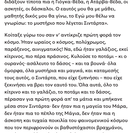
διδάξουν τίποτα πια η Γιόγκα-Βέδα, η Ατάρβα-Βέδα, οι
ασκητές, οι δάσκαλοι. Ο εαυτός μου θα με μάθει,
μαθητής δικός μου θα γίνω, το Εγώ μου θέλω να
γνωρίσω: το μυστήριο που λέγεται Σιντάρτα».
Κοίταξε γύρω του σαν ν’ αντίκριζε πρώτη φορά τον
κόσμο. Ήταν ωραίος ο κόσμος, πολύχρωμος,
παράξενος, αινιγματικός! Να, εδώ ήταν γαλάζιος, εκεί
κίτρινος, πιο πέρα πράσινος. Κυλούσε το ποτάμι – κι ο
ουρανός· ασάλευτο το δάσος – και τα βουνά· όλα
όμορφα, όλα μυστήρια και μαγικά, και καταμεσής
τους αυτός, ο Σιντάρτα, που είχε ξυπνήσει – που είχε
ξεκινήσει να βρει τον εαυτό του. Όλα αυτά, όλο το
κίτρινο και το γαλάζιο, το ποτάμι και το δάσος,
πέρασαν για πρώτη φορά απ’ τα μάτια και μπήκανε
μέσα στον Σιντάρτα· δεν ήταν πια η μαγεία του Μάρα,
δεν ήταν πια το πέπλο της Μάγια, δεν ήταν πια η
άσκοπη και τυχαία ποικιλία του φαινομενικού κόσμου
που τον περιφρονούν οι βαθυστόχαστοι βραχμάνοι,