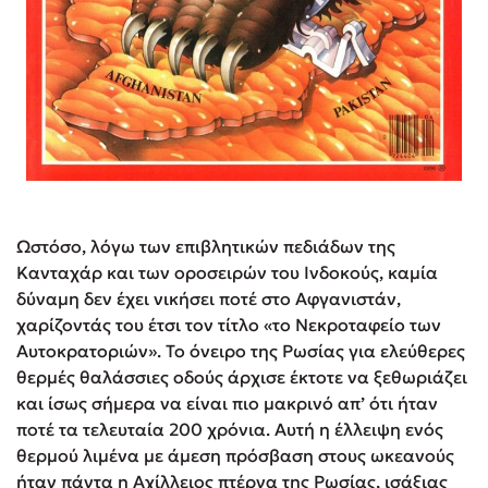
Ωστόσο, λόγω των επιβλητικών πεδιάδων της
Κανταχάρ και των οροσειρών του Ινδοκούς, καμία
δύναμη δεν έχει νικήσει ποτέ στο Αφγανιστάν,
χαρίζοντάς του έτσι τον τίτλο «το Νεκροταφείο των
Αυτοκρατοριών». Το όνειρο της Ρωσίας για ελεύθερες
θερμές θαλάσσιες οδούς άρχισε έκτοτε να ξεθωριάζει
και ίσως σήμερα να είναι πιο μακρινό απ’ ότι ήταν
ποτέ τα τελευταία 200 χρόνια. Αυτή η έλλειψη ενός
θερμού λιμένα με άμεση πρόσβαση στους ωκεανούς
ήταν πάντα η Αχίλλειος πτέρνα της Ρωσίας, ισάξιας