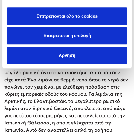
το 1979, με σκοπό τη στήριξη της κομμουνιστικής
αφγανικής κυβέρνησης εναντίον των
αντικομμουνιστών μουσουλμάνων ανταρτών, δεν είχε
Επιτρέπονται όλα τα cookies
ποτέ ως στόχο να φέρει τα οφέλη του Μαρξισμού-
Λενινισμού στο λαό του Αφγανιστάν. Ο στόχος ήταν
Επιτρέπεται η επιλογή
πάντα να διασφαλίσει η Μόσχα τον έλεγχο της
περιοχής για να μην επιτρέψει να περάσει αυτός σε
οποιονδήποτε άλλον.
Άρνηση
Η εισβολή στο Αφγανιστάν είχε δώσει πνοή στο
μεγάλο ρωσικό όνειρο να αποκτήσει αυτό που δεν
είχε ποτέ: Ένα λιμάνι σε θερμά νερά όπου το νερό δεν
παγώνει τον χειμώνα, με ελεύθερη πρόσβαση στις
κύριες εμπορικές οδούς του κόσμου. Τα λιμάνια της
Αρκτικής, το Βλαντιβοστόκ, το μεγαλύτερο ρωσικό
λιμάνι στον Ειρηνικό Ωκεανό, αποκλείεται από πάγο
για περίπου τέσσερις μήνες και περικλείεται από την
Ιαπωνική Θάλασσα, η οποία ελέγχεται από την
Ιαπωνία. Αυτό δεν αναστέλλει απλά τη ροή του