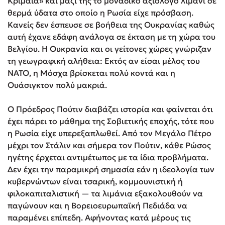
Κριμαία» και μαζί της το μοναδικό αξιόλογο λιμάνι σε
θερμά ύδατα στο οποίο η Ρωσία είχε πρόσβαση.
Κανείς δεν έσπευσε σε βοήθεια της Ουκρανίας καθώς
αυτή έχανε εδάφη ανάλογα σε έκταση με τη χώρα του
Βελγίου. Η Ουκρανία και οι γείτονες χώρες γνώριζαν
τη γεωγραφική αλήθεια: Εκτός αν είσαι μέλος του
ΝΑΤΟ, η Μόσχα βρίσκεται πολύ κοντά και η
Ουάσιγκτον πολύ μακριά.
Ο Πρόεδρος Πούτιν διαβάζει ιστορία και φαίνεται ότι
έχει πάρει το μάθημα της Σοβιετικής εποχής, τότε που
η Ρωσία είχε υπερεξαπλωθεί. Από τον Μεγάλο Πέτρο
μέχρι τον Στάλιν και σήμερα τον Πούτιν, κάθε Ρώσος
ηγέτης έρχεται αντιμέτωπος με τα ίδια προβλήματα.
Δεν έχει την παραμικρή σημασία εάν η ιδεολογία των
κυβερνώντων είναι τσαρική, κομμουνιστική ή
φιλοκαπιταλιστική — τα λιμάνια εξακολουθούν να
παγώνουν και η Βορειοευρωπαϊκή Πεδιάδα να
παραμένει επίπεδη. Αφήνοντας κατά μέρους τις