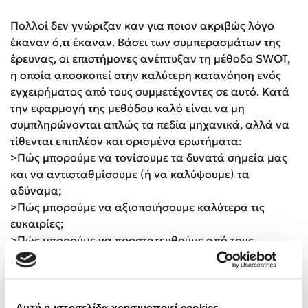
Πολλοί δεν γνώριζαν καν για ποιον ακριβώς λόγο
έκαναν ό,τι έκαναν. Βάσει των συμπερασμάτων της
έρευνας, οι επιστήμονες ανέπτυξαν τη μέθοδο SWOT,
η οποία αποσκοπεί στην καλύτερη κατανόηση ενός
εγχειρήματος από τους συμμετέχοντες σε αυτό. Κατά
την εφαρμογή της μεθόδου καλό είναι να μη
συμπληρώνονται απλώς τα πεδία μηχανικά, αλλά να
τίθενται επιπλέον και ορισμένα ερωτήματα:
>Πώς μπορούμε να τονίσουμε τα δυνατά σημεία μας
και να αντισταθμίσουμε (ή να καλύψουμε) τα
αδύναμα;
>Πώς μπορούμε να αξιοποιήσουμε καλύτερα τις
ευκαιρίες;
>Πώς μπορούμε να προστατευθούμε από τους
κινδύνους;
Το ενδιαφέρον με την ανάλυση SWOT είναι η ευελιξία
της: μπορεί να εφαρμοστεί εξίσου αποτελεσματικά
Αυτή η ιστοσελίδα χρησιμοποιεί cookies