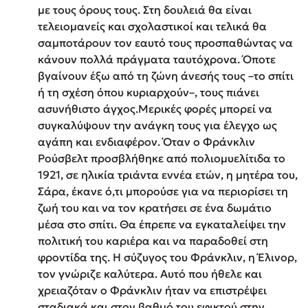
με τους όρους τους. Στη δουλειά θα είναι
τελειομανείς και σχολαστικοί και τελικά θα
σαμποτάρουν τον εαυτό τους προσπαθώντας να
κάνουν πολλά πράγματα ταυτόχρονα. Όποτε
βγαίνουν έξω από τη ζώνη άνεσής τους –το σπίτι
ή τη σχέση όπου κυριαρχούν–, τους πιάνει
ασυνήθιστο άγχος.Μερικές φορές μπορεί να
συγκαλύψουν την ανάγκη τους για έλεγχο ως
αγάπη και ενδιαφέρον. Όταν ο Φράνκλιν
Ρούσβελτ προσβλήθηκε από πολιομυελίτιδα το
1921, σε ηλικία τριάντα εννέα ετών, η μητέρα του,
Σάρα, έκανε ό,τι μπορούσε για να περιορίσει τη
ζωή του και να τον κρατήσει σε ένα δωμάτιο
μέσα στο σπίτι. Θα έπρεπε να εγκαταλείψει την
πολιτική του καριέρα και να παραδοθεί στη
φροντίδα της. Η σύζυγος του Φράνκλιν, η Έλινορ,
τον γνώριζε καλύτερα. Αυτό που ήθελε και
χρειαζόταν ο Φράνκλιν ήταν να επιστρέψει
σταδιακά και στον βαθμό του εφικτού στην