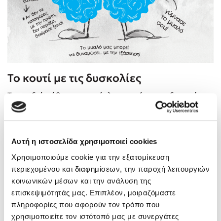
Το κουτί με τις δυσκολίες
Τα παιδιά κάθονται σε κύκλο και ο/η εκπαιδευτικός
ζητά από αυτά να του/της πουν αν συμφωνούν ή
διαφωνούν με τη φράση «οι δυσκολίες με κάνουν πιο
δυνατό/ή».
Αυτή η ιστοσελίδα χρησιμοποιεί cookies
Έπειτα σε post-it χαρτάκι γράφουν μια δυσκολία που
Χρησιμοποιούμε cookie για την εξατομίκευση
τους έτυχε, χωρίς να γράψουν το όνομά τους.
περιεχομένου και διαφημίσεων, την παροχή λειτουργιών
κοινωνικών μέσων και την ανάλυση της
Τα χαρτάκια διπλώνονται και μπαίνουν σε ένα κουτί.
επισκεψιμότητάς μας. Επιπλέον, μοιραζόμαστε
Το κουτί γυρίζει στον κύκλο. Κάθε παιδί τραβά και
πληροφορίες που αφορούν τον τρόπο που
διαβάζει ένα χαρτάκι και προσπαθεί να εντοπίσει
χρησιμοποιείτε τον ιστότοπό μας με συνεργάτες
ποιου παιδιού είναι.