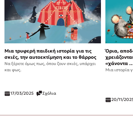
Μια τρυφερή παιδική ιστορία για τις
Όρια, αποδ
σκιές, την αυτοεκτίμηση και το θάρρος
χρειάζονται
«χάνοντα 
Να ξέρετε όμως πως, όπου ζουν σκιές, υπάρχει
και φως.
Μια ιστορία γ
17/03/2025
Σχόλια
20/11/202