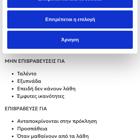
μέρες της εβδομάδας δηλώνουν αρνητικό
συναίσθημα έχει την ευκαιρία να προβληματιστεί, να
Επιτρέπεται η επιλογή
συζητήσει μαζί τους με απώτερο στόχο τη
συναισθηματική απελευθέρωση και ηρεμία των
παιδιών.
Άρνηση
Bonus!
ΜΗΝ ΕΠΙΒΡΑΒΕΥΣΕΙΣ ΓΙΑ
Ταλέντο
Εξυπνάδα
Επειδή δεν κάνουν λάθη
Έμφυτες ικανότητες
ΕΠΙΒΡΑΒΕΥΣΕ ΓΙΑ
Ανταποκρίνονται στην πρόκληση
Προσπάθεια
Όταν μαθαίνουν από τα λάθη