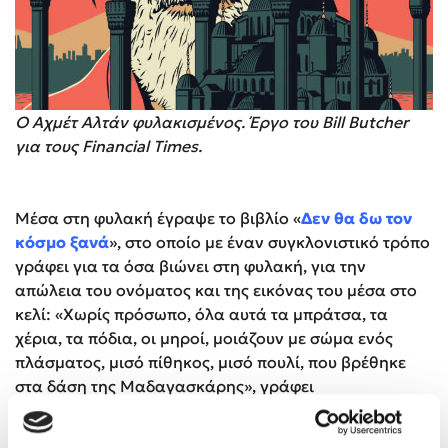
Ο Αχμέτ Αλτάν φυλακισμένος. Έργο του Bill Butcher
για τους Financial Times.
Μέσα στη φυλακή έγραψε το βιβλίο «
Δεν θα δω τον
κόσμο ξανά
», στο οποίο με έναν συγκλονιστικό τρόπο
γράφει για τα όσα βιώνει στη φυλακή, για την
απώλεια του ονόματος και της εικόνας του μέσα στο
κελί: «Χωρίς πρόσωπο, όλα αυτά τα μπράτσα, τα
χέρια, τα πόδια, οι μηροί, μοιάζουν με σώμα ενός
πλάσματος, μισό πίθηκος, μισό πουλί, που βρέθηκε
στα δάση της Μαδαγασκάρης», γράφει
χαρακτηριστικά ενώ εξηγεί πως ο χρόνος έχει
παγώσει, πως νιώθει ότι η ζωή έχει πεθάνει ενώ