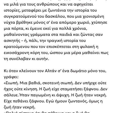
να μιλά για τους ανθρώπους και να αφηγείται
ιστορίες, μεταφέρει με ζωντάνια την ιστορία του
συγκρατούμενού του δασκάλου, που μια χιονισμένη
νύχτα βρέθηκε μόνος σ’ ένα απόμερο χωριό, χτύπησε
μια πόρτα, κι έμεινε εκεί για πολλά χρόνια,
μαθαίνοντας γράμματα στα παιδιά και ζώντας σαν
ασκητής – ή, πάλι, την τραγική ιστορία του
κρατούμενου που τον επισκέπτεται στη φυλακή η
εικοσάχρονη κόρη του, ώσπου μια μέρα μαθαίνει πως
τη συνέλαβαν κι αυτήν.
Κι όταν κλείνουν τον Αλτάν σ’ ένα δωμάτιο μόνο του,
γράφει:
«Σιωπή. Μια βαθιά, σκοτεινή σιωπή. Δεν υπήρχε ούτε
ήχος ούτε κίνηση. Η ζωή είχε σταματήσει ξάφνου. Δεν
σάλευε. Ήταν παγωμένη κι άψυχη. Η ζωή ήταν νεκρή.
Είχε πεθάνει ξάφνου. Εγώ ήμουν ζωντανός, όμως η
ζωή ήταν νεκρή.