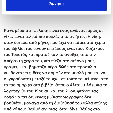
Άρνηση
Χειρόγραφο του Αχμέτ Αλτάν μέσα από τη φυλακή.
Κάθε μέρα στη φυλακή είναι ένας αγώνας, όμως οι
νίκες είναι τελικά πιο πολλές από τις ήττες. Η νίκη,
όταν ύστερα από μήνες που έχει να πιάσει στα χέρια
του βιβλίο, του δίνουν επιτέλους ένα, τους Κοζάκους
του Τολστόι, και προτού καν το ανοίξει, από την
απέραντη χαρά του, «το πίεζα στο στέρνο μου»,
γράφει, «και βημάτιζα πέρα δώθε στο προαύλιο
νιώθοντας τις ιδέες να ορμούν στο μυαλό μου και να
συγκρούονται μεταξύ τους» – σε τούτο το κείμενο, από
τα πιο όμορφα στο βιβλίο, όπου ο Αλτάν μιλάει για τη
λογοτεχνία του 19ου αι. και του 20ου, φτάνοντας
σοφά να πει ότι «ένας μυθιστοριογράφος δεν
βοηθιέται μονάχα από τη διαίσθησή του αλλά επίσης
από κάποιο βαθμό άγνοιας, όταν δίνει βάθος στο