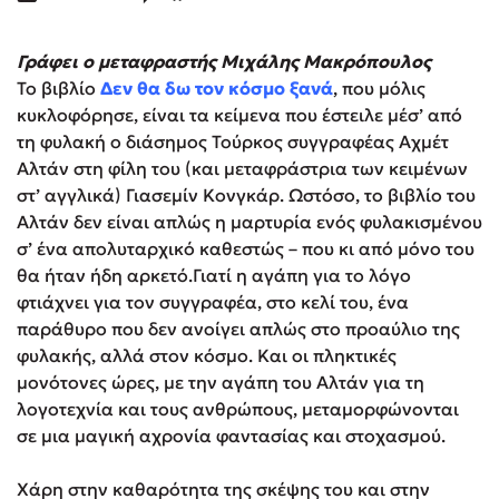
Γράφει ο μεταφραστής Μιχάλης Μακρόπουλος
Το βιβλίο
Δεν θα δω τον κόσμο ξανά
, που μόλις
κυκλοφόρησε, είναι τα κείμενα που έστειλε μέσ’ από
τη φυλακή ο διάσημος Τούρκος συγγραφέας Αχμέτ
Αλτάν στη φίλη του (και μεταφράστρια των κειμένων
στ’ αγγλικά) Γιασεμίν Κονγκάρ. Ωστόσο, το βιβλίο του
Αλτάν δεν είναι απλώς η μαρτυρία ενός φυλακισμένου
σ’ ένα απολυταρχικό καθεστώς – που κι από μόνο του
θα ήταν ήδη αρκετό.Γιατί η αγάπη για το λόγο
φτιάχνει για τον συγγραφέα, στο κελί του, ένα
παράθυρο που δεν ανοίγει απλώς στο προαύλιο της
φυλακής, αλλά στον κόσμο. Και οι πληκτικές
μονότονες ώρες, με την αγάπη του Αλτάν για τη
λογοτεχνία και τους ανθρώπους, μεταμορφώνονται
σε μια μαγική αχρονία φαντασίας και στοχασμού.
Χάρη στην καθαρότητα της σκέψης του και στην