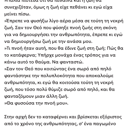
»Παλιά πίστευα ότι θα πέθαινα και η ζωή θα
συνεχιζόταν, όμως η ζωή είχε πεθάνει κι εγώ είχα
μείνει πίσω.
»Έπρεπε να φυσήξω λίγο αέρα μέσα σε τούτη τη νεκρή
ζωή. Σαν τον Θεό που φύσηξε πνοή ζωής στη σκόνη
για να δημιουργήσει την ανθρωπότητα, έπρεπε κι εγώ
να δημιουργήσω ζωή με την ανάσα μου.
»Τι πνοή ήταν αυτή, που θα έδινε ζωή στη ζωή; Πώς θα
το κατάφερνα; Υπήρχε μονάχα ένας τρόπος για να
κάνω αυτό το θαύμα. Να φανταστώ.
»Σαν τον Θεό που κοιτώντας ένα σωρό από πηλό
φαντάστηκε την πολυπλοκότητα που αποκαλούμε
ανθρωπότητα, κι εγώ θα κοιτούσα τούτη τη νεκρή
ζωή, που τόσο πολύ θύμιζε σωρό από πηλό, και θα
φανταζόμουν μιαν άλλη ζωή.
»Θα φυσούσα την πνοή μου».
Στην αρχή δεν το καταφέρνει και βρίσκεται εξόριστος
από το χρόνο της ανθρωπότητας, σ’ ένα παγωμένο