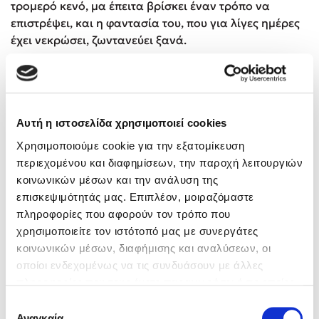
τρομερό κενό, μα έπειτα βρίσκει έναν τρόπο να
επιστρέψει, και η φαντασία του, που για λίγες ημέρες
έχει νεκρώσει, ζωντανεύει ξανά.
Αυτή η ιστοσελίδα χρησιμοποιεί cookies
Χρησιμοποιούμε cookie για την εξατομίκευση
περιεχομένου και διαφημίσεων, την παροχή λειτουργιών
κοινωνικών μέσων και την ανάλυση της
επισκεψιμότητάς μας. Επιπλέον, μοιραζόμαστε
πληροφορίες που αφορούν τον τρόπο που
χρησιμοποιείτε τον ιστότοπό μας με συνεργάτες
κοινωνικών μέσων, διαφήμισης και αναλύσεων, οι
οποίοι ενδεχομένως να τις συνδυάσουν με άλλες
πληροφορίες που τους έχετε παραχωρήσει ή τις οποίες
έχουν συλλέξει σε σχέση με την από μέρους σας χρήση
Επιλογή
των υπηρεσιών τους. Αν συνεχίσετε να χρησιμοποιείτε
Αναγκαία