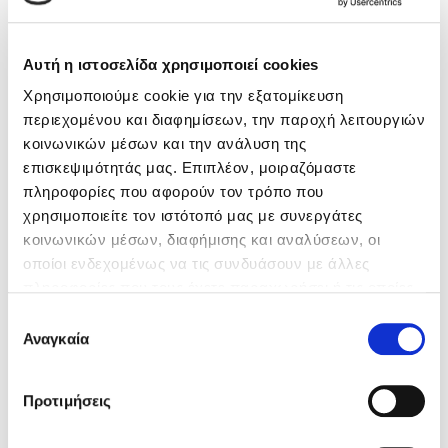
Αυτή η ιστοσελίδα χρησιμοποιεί cookies
Χρησιμοποιούμε cookie για την εξατομίκευση
περιεχομένου και διαφημίσεων, την παροχή λειτουργιών
κοινωνικών μέσων και την ανάλυση της
επισκεψιμότητάς μας. Επιπλέον, μοιραζόμαστε
πληροφορίες που αφορούν τον τρόπο που
χρησιμοποιείτε τον ιστότοπό μας με συνεργάτες
κοινωνικών μέσων, διαφήμισης και αναλύσεων, οι
οποίοι ενδεχομένως να τις συνδυάσουν με άλλες
πληροφορίες που τους έχετε παραχωρήσει ή τις οποίες
έχουν συλλέξει σε σχέση με την από μέρους σας χρήση
Επιλογή
των υπηρεσιών τους. Αν συνεχίσετε να χρησιμοποιείτε
Αναγκαία
συγκατάθεσης
την ιστοσελίδα μας, συναινείτε στη χρήση των cookies
μας.
Προτιμήσεις