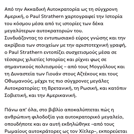
Από την Ακκαδική Αυτοκρατορία ως τη σύγχρονη
Αμερική, ο Paul Strathern χαρτογραφεί την Ιστορία
του κόσμου μέσα από τις ιστορίες των δέκα
μεγαλύτερων αυτοκρατοριών του.
Συνδυάζοντας το εντυπωσιακό εύρος γνώσης και την
ακρίβεια των στοιχείων με την αριστοτεχνική γραφή,
ο Paul Strathern εντοπίζει συσχετισμούς μέσα σε
τέσσερις χιλιετίες Ιστορίας και ρίχνει φως σε
σημαντικούς πολιτισμούς – από τους Μογγόλους και
τη Δυναστεία των Γιουάν στους Αζτέκους και τους
Οθωμανούς, μέχρι τις πιο σύγχρονες μεγάλες
Αυτοκρατορίες: τη Βρετανική, τη Ρωσική, και κατόπιν
Σοβιετική, και την Αμερικανική.
Πάνω απ’ όλα, στο βιβλίο αποκαλύπτεται πώς η
ανθρώπινη φιλοδοξία για αυτοκρατορικό μεγαλείο,
οπουδήποτε και αν αυτή εκδηλώθηκε –από τους
Ρωμαίους αυτοκράτορες ως τον Χίτλερ–, εκπορεύεται