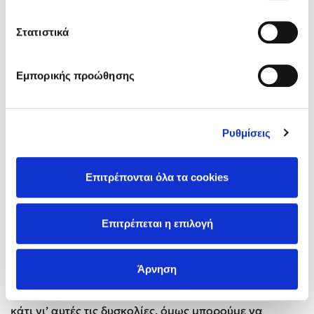
Στατιστικά
Εμπορικής προώθησης
Ρυθμίσεις
Επιτρέπονται όλα τα cookies
Επιτρέπεται η επιλογή
Η ιδέα δεν είναι να κρύψουμε από τα παιδιά μας τις
δυσκολίες που περνάμε. Τα παιδιά έχουν κεραίες και
Άρνηση
πιάνουν όλα όσα συμβαίνουν σε ένα σπίτι ή στον
κόσμο γύρω μας. Ίσως να μην μπορούμε να κάνουμε
κάτι γι’ αυτές τις δυσκολίες, όμως μπορούμε να